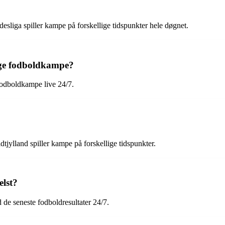
esliga spiller kampe på forskellige tidspunkter hele døgnet.
tige fodboldkampe?
fodboldkampe live 24/7.
lland spiller kampe på forskellige tidspunkter.
elst?
d de seneste fodboldresultater 24/7.