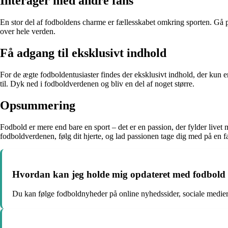
Interager med andre fans
En stor del af fodboldens charme er fællesskabet omkring sporten. Gå p
over hele verden.
Få adgang til eksklusivt indhold
For de ægte fodboldentusiaster findes der eksklusivt indhold, der kun
til. Dyk ned i fodboldverdenen og bliv en del af noget større.
Opsummering
Fodbold er mere end bare en sport – det er en passion, der fylder livet
fodboldverdenen, følg dit hjerte, og lad passionen tage dig med på en fa
Hvordan kan jeg holde mig opdateret med fodbold
Du kan følge fodboldnyheder på online nyhedssider, sociale medier