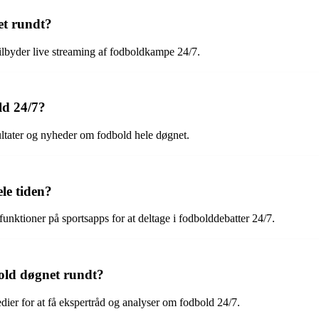
et rundt?
tilbyder live streaming af fodboldkampe 24/7.
ld 24/7?
sultater og nyheder om fodbold hele døgnet.
le tiden?
nktioner på sportsapps for at deltage i fodbolddebatter 24/7.
old døgnet rundt?
edier for at få ekspertråd og analyser om fodbold 24/7.