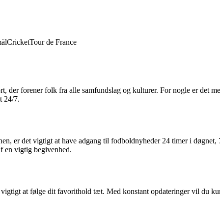
ål
Cricket
Tour de France
der forener folk fra alle samfundslag og kulturer. For nogle er det mere
 24/7.
nen, er det vigtigt at have adgang til fodboldnyheder 24 timer i døgnet,
f en vigtig begivenhed.
igtigt at følge dit favorithold tæt. Med konstant opdateringer vil du ku