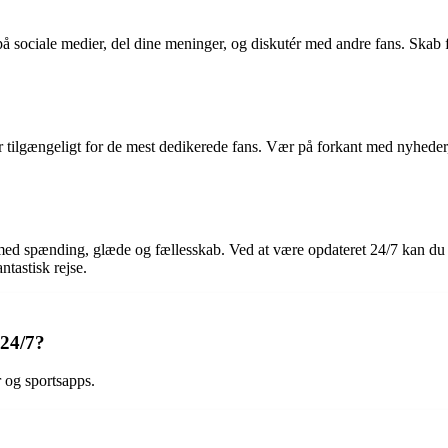
å sociale medier, del dine meninger, og diskutér med andre fans. Skab 
 er tilgængeligt for de mest dedikerede fans. Vær på forkant med nyhed
 med spænding, glæde og fællesskab. Ved at være opdateret 24/7 kan du væ
ntastisk rejse.
 24/7?
 og sportsapps.