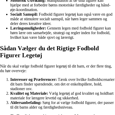
Motorisk Udvikling:
Manipulation af de små figurer kan
hjælpe med at forbedre børns motoriske færdigheder og hånd-
øje-koordination.
Socialt Samspil:
Fodbold figurer legetøj kan også være en god
måde at stimulere socialt samspil, når børn leger sammen og
deler deres kreative ideer.
Læringsmuligheder:
Gennem legen med fodbold figurer kan
børn lære om samarbejde, strategi og regler inden for fodbold,
hvilket kan være både sjovt og lærerigt.
Sådan Vælger du det Rigtige Fodbold
Figurer Legetøj
Når du skal vælge fodbold figurer legetøj til dit barn, er der flere ting,
du bør overveje:
Interesser og Præferencer:
Tænk over hvilke fodboldscenarier
dit barn finder spændende, om det er enkeltspillere, hold,
stadioner osv.
Kvalitet og Materiale:
Vælg legetøj af god kvalitet og holdbart
materiale for længere levetid og sikkerhed.
Aldersanbefaling:
Sørg for at vælge fodbold figurer, der passer
til dit barns alder og færdighedsniveau.