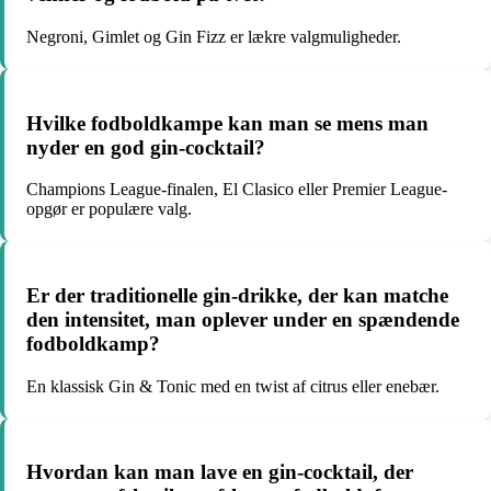
Negroni, Gimlet og Gin Fizz er lækre valgmuligheder.
Hvilke fodboldkampe kan man se mens man
nyder en god gin-cocktail?
Champions League-finalen, El Clasico eller Premier League-
opgør er populære valg.
Er der traditionelle gin-drikke, der kan matche
den intensitet, man oplever under en spændende
fodboldkamp?
En klassisk Gin & Tonic med en twist af citrus eller enebær.
Hvordan kan man lave en gin-cocktail, der