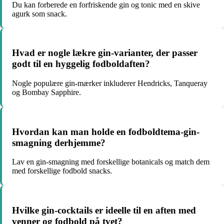
Du kan forberede en forfriskende gin og tonic med en skive
agurk som snack.
Hvad er nogle lækre gin-varianter, der passer
godt til en hyggelig fodboldaften?
Nogle populære gin-mærker inkluderer Hendricks, Tanqueray
og Bombay Sapphire.
Hvordan kan man holde en fodboldtema-gin-
smagning derhjemme?
Lav en gin-smagning med forskellige botanicals og match dem
med forskellige fodbold snacks.
Hvilke gin-cocktails er ideelle til en aften med
venner og fodbold på tvet?