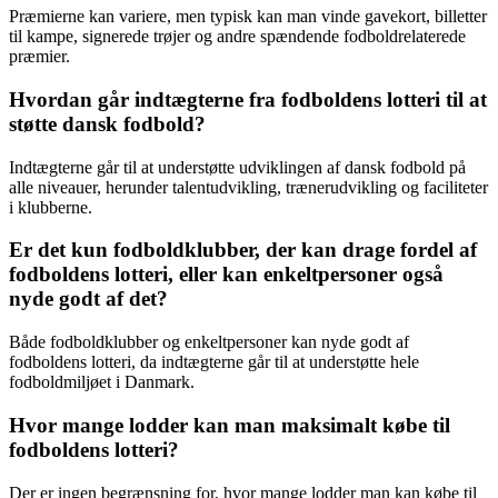
Præmierne kan variere, men typisk kan man vinde gavekort, billetter
til kampe, signerede trøjer og andre spændende fodboldrelaterede
præmier.
Hvordan går indtægterne fra fodboldens lotteri til at
støtte dansk fodbold?
Indtægterne går til at understøtte udviklingen af dansk fodbold på
alle niveauer, herunder talentudvikling, trænerudvikling og faciliteter
i klubberne.
Er det kun fodboldklubber, der kan drage fordel af
fodboldens lotteri, eller kan enkeltpersoner også
nyde godt af det?
Både fodboldklubber og enkeltpersoner kan nyde godt af
fodboldens lotteri, da indtægterne går til at understøtte hele
fodboldmiljøet i Danmark.
Hvor mange lodder kan man maksimalt købe til
fodboldens lotteri?
Der er ingen begrænsning for, hvor mange lodder man kan købe til