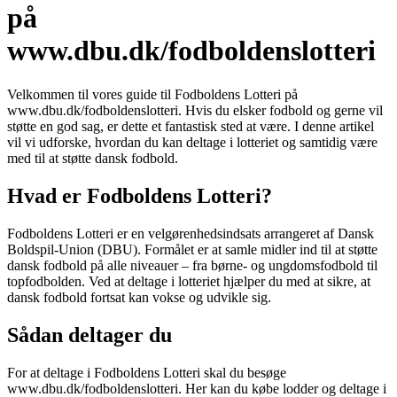
på
www.dbu.dk/fodboldenslotteri
Velkommen til vores guide til Fodboldens Lotteri på
www.dbu.dk/fodboldenslotteri. Hvis du elsker fodbold og gerne vil
støtte en god sag, er dette et fantastisk sted at være. I denne artikel
vil vi udforske, hvordan du kan deltage i lotteriet og samtidig være
med til at støtte dansk fodbold.
Hvad er Fodboldens Lotteri?
Fodboldens Lotteri er en velgørenhedsindsats arrangeret af Dansk
Boldspil-Union (DBU). Formålet er at samle midler ind til at støtte
dansk fodbold på alle niveauer – fra børne- og ungdomsfodbold til
topfodbolden. Ved at deltage i lotteriet hjælper du med at sikre, at
dansk fodbold fortsat kan vokse og udvikle sig.
Sådan deltager du
For at deltage i Fodboldens Lotteri skal du besøge
www.dbu.dk/fodboldenslotteri. Her kan du købe lodder og deltage i