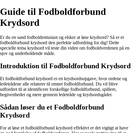
Guide til Fodboldforbund
Krydsord
Er du en sand fodboldentusiast og elsker at løse krydsord? Så er et
fodboldforbund krydsord den perfekte udfordring for dig! Dette
specielle tema krydsord vil teste din viden om fodboldverdenen på en
sjov og underholdende måde.
Introduktion til Fodboldforbund Krydsord
Et fodboldforbund krydsord er en krydsordsopgave, hvor ordene og
ledetrådene alle relaterer til emnet fodboldforbund. Du vil blive
udfordret til at identificere forskellige fodboldforbund, spillere,
begivenheder og mere gennem ledetråde og krydsordsgåder.
Sådan løser du et Fodboldforbund
Krydsord
For at løse et fodboldforbund krydsord effektivt er det vigtigt at have