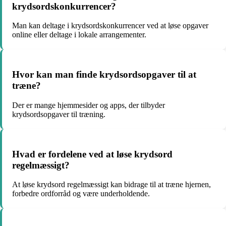
krydsordskonkurrencer?
Man kan deltage i krydsordskonkurrencer ved at løse opgaver
online eller deltage i lokale arrangementer.
Hvor kan man finde krydsordsopgaver til at
træne?
Der er mange hjemmesider og apps, der tilbyder
krydsordsopgaver til træning.
Hvad er fordelene ved at løse krydsord
regelmæssigt?
At løse krydsord regelmæssigt kan bidrage til at træne hjernen,
forbedre ordforråd og være underholdende.