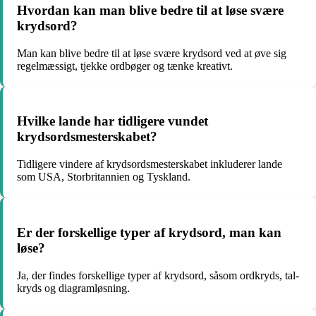
Hvordan kan man blive bedre til at løse svære
krydsord?
Man kan blive bedre til at løse svære krydsord ved at øve sig
regelmæssigt, tjekke ordbøger og tænke kreativt.
Hvilke lande har tidligere vundet
krydsordsmesterskabet?
Tidligere vindere af krydsordsmesterskabet inkluderer lande
som USA, Storbritannien og Tyskland.
Er der forskellige typer af krydsord, man kan
løse?
Ja, der findes forskellige typer af krydsord, såsom ordkryds, tal-
kryds og diagramløsning.