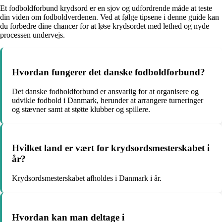
Et fodboldforbund krydsord er en sjov og udfordrende måde at teste
din viden om fodboldverdenen. Ved at følge tipsene i denne guide kan
du forbedre dine chancer for at løse krydsordet med lethed og nyde
processen undervejs.
Hvordan fungerer det danske fodboldforbund?
Det danske fodboldforbund er ansvarlig for at organisere og
udvikle fodbold i Danmark, herunder at arrangere turneringer
og stævner samt at støtte klubber og spillere.
Hvilket land er vært for krydsordsmesterskabet i
år?
Krydsordsmesterskabet afholdes i Danmark i år.
Hvordan kan man deltage i