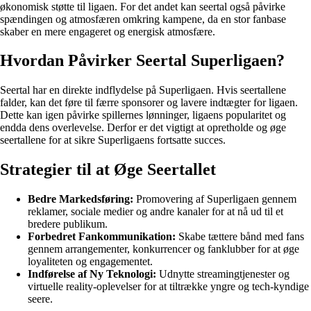
økonomisk støtte til ligaen. For det andet kan seertal også påvirke
spændingen og atmosfæren omkring kampene, da en stor fanbase
skaber en mere engageret og energisk atmosfære.
Hvordan Påvirker Seertal Superligaen?
Seertal har en direkte indflydelse på Superligaen. Hvis seertallene
falder, kan det føre til færre sponsorer og lavere indtægter for ligaen.
Dette kan igen påvirke spillernes lønninger, ligaens popularitet og
endda dens overlevelse. Derfor er det vigtigt at opretholde og øge
seertallene for at sikre Superligaens fortsatte succes.
Strategier til at Øge Seertallet
Bedre Markedsføring:
Promovering af Superligaen gennem
reklamer, sociale medier og andre kanaler for at nå ud til et
bredere publikum.
Forbedret Fankommunikation:
Skabe tættere bånd med fans
gennem arrangementer, konkurrencer og fanklubber for at øge
loyaliteten og engagementet.
Indførelse af Ny Teknologi:
Udnytte streamingtjenester og
virtuelle reality-oplevelser for at tiltrække yngre og tech-kyndige
seere.