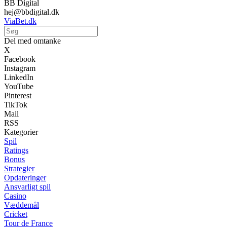
BB Digital
hej@bbdigital.dk
ViaBet.dk
Del med omtanke
X
Facebook
Instagram
LinkedIn
YouTube
Pinterest
TikTok
Mail
RSS
Kategorier
Spil
Ratings
Bonus
Strategier
Opdateringer
Ansvarligt spil
Casino
Væddemål
Cricket
Tour de France