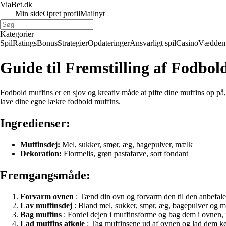
ViaBet.dk
Min side
Opret profil
Mailnyt
Kategorier
Spil
Ratings
Bonus
Strategier
Opdateringer
Ansvarligt spil
Casino
Væddem
Guide til Fremstilling af Fodbol
Fodbold muffins er en sjov og kreativ måde at pifte dine muffins op på, 
lave dine egne lækre fodbold muffins.
Ingredienser:
Muffinsdej:
Mel, sukker, smør, æg, bagepulver, mælk
Dekoration:
Flormelis, grøn pastafarve, sort fondant
Fremgangsmåde:
Forvarm ovnen
: Tænd din ovn og forvarm den til den anbefaled
Lav muffinsdej
: Bland mel, sukker, smør, æg, bagepulver og mæ
Bag muffins
: Fordel dejen i muffinsforme og bag dem i ovnen, 
Lad muffins afkøle
: Tag muffinsene ud af ovnen og lad dem køl