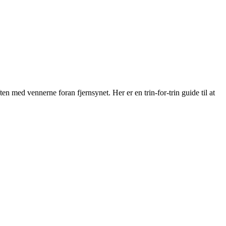
en med vennerne foran fjernsynet. Her er en trin-for-trin guide til at