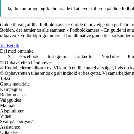
Ja, du kan bruge mørk chokolade til at lave striberne på dine fodbo
Guide til valg af lilla fodboldstøvler
•
Guide til at vælge den perfekte fo
Bolden, der samler os alle sammen
•
Fodboldkamera – En guide til at ta
udgaven
•
Fodboldprogrammer – Din ultimative guide til sportsunderh
ViaBet.dk
Del med omtanke
X
Facebook
Instagram
LinkedIn
YouTube
Pin
© Ophavsretten håndhæves.
© Rettighederne tilhører os. Vi kan få en lille andel af salget, hvis du
© Ophavsretten tilhører os og alt indhold er beskyttet. Vi samarbejder 
Tekst
Gratis materiale
Kampagner
Bedømmelser
Valgguides
Manualer
Afspilninger
Viden
Svar på spørgsmål
Assistance
Udtalelse