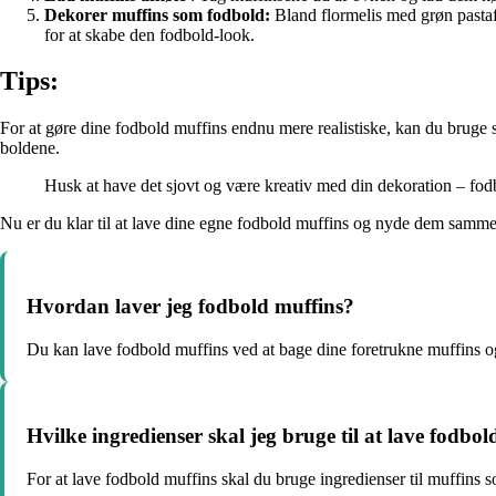
Dekorer muffins som fodbold:
Bland flormelis med grøn pastafa
for at skabe den fodbold-look.
Tips:
For at gøre dine fodbold muffins endnu mere realistiske, kan du bruge sp
boldene.
Husk at have det sjovt og være kreativ med din dekoration – fodb
Nu er du klar til at lave dine egne fodbold muffins og nyde dem samm
Hvordan laver jeg fodbold muffins?
Du kan lave fodbold muffins ved at bage dine foretrukne muffins og
Hvilke ingredienser skal jeg bruge til at lave fodbo
For at lave fodbold muffins skal du bruge ingredienser til muffins 