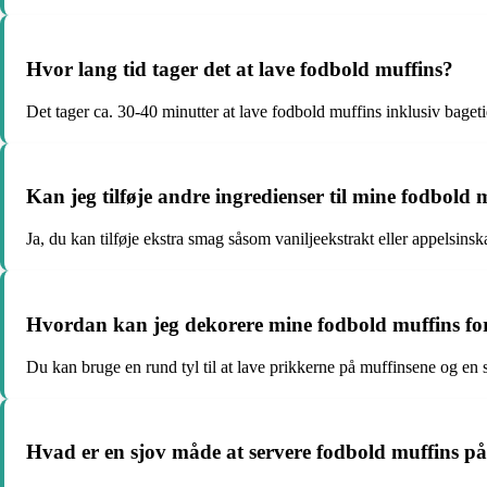
Hvor lang tid tager det at lave fodbold muffins?
Det tager ca. 30-40 minutter at lave fodbold muffins inklusiv bageti
Kan jeg tilføje andre ingredienser til mine fodbold 
Ja, du kan tilføje ekstra smag såsom vaniljeekstrakt eller appelsinsk
Hvordan kan jeg dekorere mine fodbold muffins for a
Du kan bruge en rund tyl til at lave prikkerne på muffinsene og en ska
Hvad er en sjov måde at servere fodbold muffins p