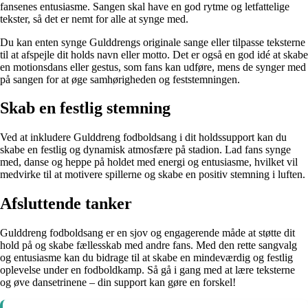
fansenes entusiasme. Sangen skal have en god rytme og letfattelige
tekster, så det er nemt for alle at synge med.
Du kan enten synge Gulddrengs originale sange eller tilpasse teksterne
til at afspejle dit holds navn eller motto. Det er også en god idé at skabe
en motionsdans eller gestus, som fans kan udføre, mens de synger med
på sangen for at øge samhørigheden og feststemningen.
Skab en festlig stemning
Ved at inkludere Gulddreng fodboldsang i dit holdssupport kan du
skabe en festlig og dynamisk atmosfære på stadion. Lad fans synge
med, danse og heppe på holdet med energi og entusiasme, hvilket vil
medvirke til at motivere spillerne og skabe en positiv stemning i luften.
Afsluttende tanker
Gulddreng fodboldsang er en sjov og engagerende måde at støtte dit
hold på og skabe fællesskab med andre fans. Med den rette sangvalg
og entusiasme kan du bidrage til at skabe en mindeværdig og festlig
oplevelse under en fodboldkamp. Så gå i gang med at lære teksterne
og øve dansetrinene – din support kan gøre en forskel!