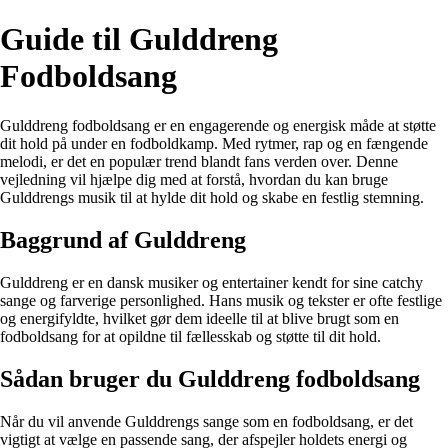
Guide til Gulddreng
Fodboldsang
Gulddreng fodboldsang er en engagerende og energisk måde at støtte
dit hold på under en fodboldkamp. Med rytmer, rap og en fængende
melodi, er det en populær trend blandt fans verden over. Denne
vejledning vil hjælpe dig med at forstå, hvordan du kan bruge
Gulddrengs musik til at hylde dit hold og skabe en festlig stemning.
Baggrund af Gulddreng
Gulddreng er en dansk musiker og entertainer kendt for sine catchy
sange og farverige personlighed. Hans musik og tekster er ofte festlige
og energifyldte, hvilket gør dem ideelle til at blive brugt som en
fodboldsang for at opildne til fællesskab og støtte til dit hold.
Sådan bruger du Gulddreng fodboldsang
Når du vil anvende Gulddrengs sange som en fodboldsang, er det
vigtigt at vælge en passende sang, der afspejler holdets energi og