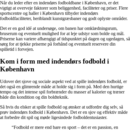
Når du leder efter en indendørs fodboldbane i København, er det
vigtigt at overveje faktorer som beliggenhed, faciliteter og priser. Flere
sportscentre og haller i København tilbyder indendørs
fodboldfaciliteter, heriblandt kunstgræsbaner og godt oplyste områder.
Det er en god idé at undersøge, om banen har omklædningsrum,
bruserum og eventuelt mulighed for at leje udstyr som bolde og mål.
Priserne kan variere afhængigt af tidspunktet på dagen og ugedagen, så
sørg for at tjekke priserne på forhånd og eventuelt reservere din
spilletid i forvejen.
Kom i form med indendørs fodbold i
København
Udover det sjove og sociale aspekt ved at spille indendørs fodbold, er
det også en glimrende måde at holde sig i form på. Med den hurtige
tempo og det intense spil forbrænder du masser af kalorier og træner
både din kondition og din boldteknik.
Så hvis du elsker at spille fodbold og ønsker at udfordre dig selv, så
prøv indendørs fodbold i København. Det er en sjov og effektiv måde
at forbedre dit spil og møde ligesindede fodboldentusiaster.
“Fodbold er mere end bare en sport – det er en passion, en