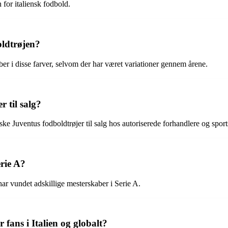
 for italiensk fodbold.
oldtrøjen?
riber i disse farver, selvom der har været variationer gennem årene.
 til salg?
ke Juventus fodboldtrøjer til salg hos autoriserede forhandlere og sport
rie A?
har vundet adskillige mesterskaber i Serie A.
fans i Italien og globalt?