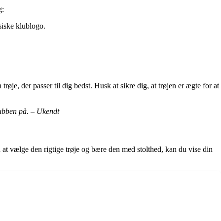
g:
siske klublogo.
øje, der passer til dig bedst. Husk at sikre dig, at trøjen er ægte for at
klubben på. – Ukendt
 at vælge den rigtige trøje og bære den med stolthed, kan du vise din