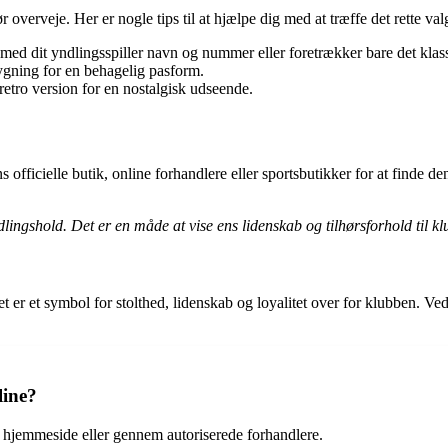
 overveje. Her er nogle tips til at hjælpe dig med at træffe det rette val
med dit yndlingsspiller navn og nummer eller foretrækker bare det klas
ygning for en behagelig pasform.
etro version for en nostalgisk udseende.
ficielle butik, online forhandlere eller sportsbutikker for at finde den tr
dlingshold. Det er en måde at vise ens lidenskab og tilhørsforhold til 
er et symbol for stolthed, lidenskab og loyalitet over for klubben. Ved
line?
e hjemmeside eller gennem autoriserede forhandlere.