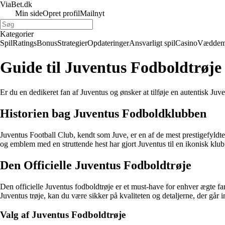
ViaBet.dk
Min side
Opret profil
Mailnyt
Kategorier
Spil
Ratings
Bonus
Strategier
Opdateringer
Ansvarligt spil
Casino
Væddem
Guide til Juventus Fodboldtrøje
Er du en dedikeret fan af Juventus og ønsker at tilføje en autentisk Juv
Historien bag Juventus Fodboldklubben
Juventus Football Club, kendt som Juve, er en af de mest prestigefyldte 
og emblem med en struttende hest har gjort Juventus til en ikonisk klu
Den Officielle Juventus Fodboldtrøje
Den officielle Juventus fodboldtrøje er et must-have for enhver ægte fa
Juventus trøje, kan du være sikker på kvaliteten og detaljerne, der går 
Valg af Juventus Fodboldtrøje