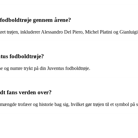
s fodboldtrøje gennem årene?
båret trøjen, inkluderer Alessandro Del Piero, Michel Platini og Gianluig
ntus fodboldtrøje?
ne og numre trykt på din Juventus fodboldtrøje.
dt fans verden over?
 mængde trofæer og historie bag sig, hvilket gør trøjen til et symbol på 