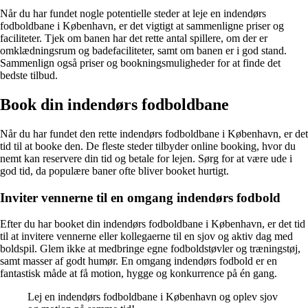
Når du har fundet nogle potentielle steder at leje en indendørs
fodboldbane i København, er det vigtigt at sammenligne priser og
faciliteter. Tjek om banen har det rette antal spillere, om der er
omklædningsrum og badefaciliteter, samt om banen er i god stand.
Sammenlign også priser og bookningsmuligheder for at finde det
bedste tilbud.
Book din indendørs fodboldbane
Når du har fundet den rette indendørs fodboldbane i København, er det
tid til at booke den. De fleste steder tilbyder online booking, hvor du
nemt kan reservere din tid og betale for lejen. Sørg for at være ude i
god tid, da populære baner ofte bliver booket hurtigt.
Inviter vennerne til en omgang indendørs fodbold
Efter du har booket din indendørs fodboldbane i København, er det tid
til at invitere vennerne eller kollegaerne til en sjov og aktiv dag med
boldspil. Glem ikke at medbringe egne fodboldstøvler og træningstøj,
samt masser af godt humør. En omgang indendørs fodbold er en
fantastisk måde at få motion, hygge og konkurrence på én gang.
Lej en indendørs fodboldbane i København og oplev sjov