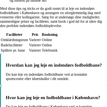
og motion på samme tid!
Med disse tips og tricks er du godt rustet til at leje en indendørs
fodboldbane i København og arrangere en uforglemmelig dag med
vennerne eller kollegaerne. Sørg for at undersøge dine muligheder,
sammenligne priser og faciliteter, samt book i god tid for at sikre dig
den perfekte indendørs fodboldoplevelse.
Faciliteter
Pris
Bookning
Omklædningsrum
Varierer
Online
Badefaciliteter
Varierer
Online
Spillere pr. bane
Varierer
Telefonisk
Hvordan kan jeg leje en indendørs fodboldbane?
Du kan leje en indendørs fodboldbane ved at kontakte
sportscentre eller idrætshaller i dit område.
Hvor kan jeg leje en fodboldbane i København?
Du kan leje en fodboldbane i København ved at kontakte