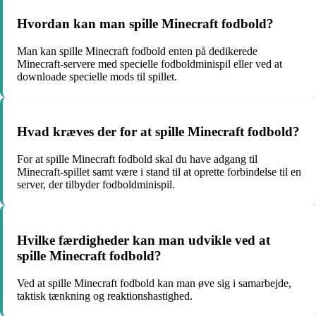
Hvordan kan man spille Minecraft fodbold?
Man kan spille Minecraft fodbold enten på dedikerede
Minecraft-servere med specielle fodboldminispil eller ved at
downloade specielle mods til spillet.
Hvad kræves der for at spille Minecraft fodbold?
For at spille Minecraft fodbold skal du have adgang til
Minecraft-spillet samt være i stand til at oprette forbindelse til en
server, der tilbyder fodboldminispil.
Hvilke færdigheder kan man udvikle ved at
spille Minecraft fodbold?
Ved at spille Minecraft fodbold kan man øve sig i samarbejde,
taktisk tænkning og reaktionshastighed.