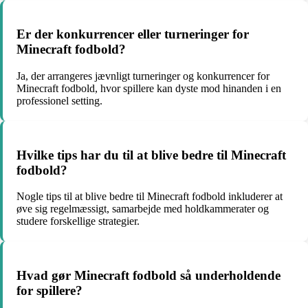
Er der konkurrencer eller turneringer for
Minecraft fodbold?
Ja, der arrangeres jævnligt turneringer og konkurrencer for
Minecraft fodbold, hvor spillere kan dyste mod hinanden i en
professionel setting.
Hvilke tips har du til at blive bedre til Minecraft
fodbold?
Nogle tips til at blive bedre til Minecraft fodbold inkluderer at
øve sig regelmæssigt, samarbejde med holdkammerater og
studere forskellige strategier.
Hvad gør Minecraft fodbold så underholdende
for spillere?