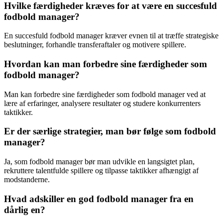
Hvilke færdigheder kræves for at være en succesfuld
fodbold manager?
En succesfuld fodbold manager kræver evnen til at træffe strategiske
beslutninger, forhandle transferaftaler og motivere spillere.
Hvordan kan man forbedre sine færdigheder som
fodbold manager?
Man kan forbedre sine færdigheder som fodbold manager ved at
lære af erfaringer, analysere resultater og studere konkurrenters
taktikker.
Er der særlige strategier, man bør følge som fodbold
manager?
Ja, som fodbold manager bør man udvikle en langsigtet plan,
rekruttere talentfulde spillere og tilpasse taktikker afhængigt af
modstanderne.
Hvad adskiller en god fodbold manager fra en
dårlig en?