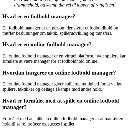
drømmehold, og kæmp dig vej til toppen af ranglisten!
Hvad er en fodbold manager?
En fodbold manager er en person, der styrer et fodboldhold og
træffer beslutninger om taktik, spillerudvikling og transfers.
Hvad er en online fodbold manager?
En online fodbold manager er en virtuel platform, hvor spillere kan
simulere at være manager for et fodboldhold online.
Hvordan fungerer en online fodbold manager?
En online fodbold manager giver spillerne mulighed for at vælge
spillere, taktikker og deltage i kampe mod andre hold.
Hvad er formålet med at spille en online fodbold
manager?
Formålet med at spille en online fodbold manager er at manøvrere sit
hold til sejre, trofæer og succes i spillet.