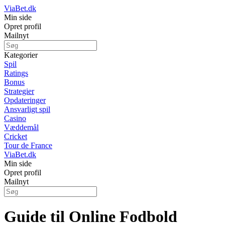
ViaBet.dk
Min side
Opret profil
Mailnyt
Kategorier
Spil
Ratings
Bonus
Strategier
Opdateringer
Ansvarligt spil
Casino
Væddemål
Cricket
Tour de France
ViaBet.dk
Min side
Opret profil
Mailnyt
Guide til Online Fodbold