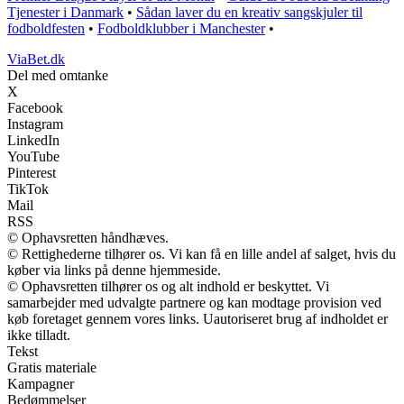
Tjenester i Danmark
•
Sådan laver du en kreativ sangskjuler til
fodboldfesten
•
Fodboldklubber i Manchester
•
ViaBet.dk
Del med omtanke
X
Facebook
Instagram
LinkedIn
YouTube
Pinterest
TikTok
Mail
RSS
© Ophavsretten håndhæves.
© Rettighederne tilhører os. Vi kan få en lille andel af salget, hvis du
køber via links på denne hjemmeside.
© Ophavsretten tilhører os og alt indhold er beskyttet. Vi
samarbejder med udvalgte partnere og kan modtage provision ved
køb foretaget gennem vores links. Uautoriseret brug af indholdet er
ikke tilladt.
Tekst
Gratis materiale
Kampagner
Bedømmelser