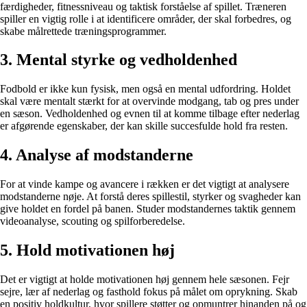
færdigheder, fitnessniveau og taktisk forståelse af spillet. Træneren
spiller en vigtig rolle i at identificere områder, der skal forbedres, og
skabe målrettede træningsprogrammer.
3. Mental styrke og vedholdenhed
Fodbold er ikke kun fysisk, men også en mental udfordring. Holdet
skal være mentalt stærkt for at overvinde modgang, tab og pres under
en sæson. Vedholdenhed og evnen til at komme tilbage efter nederlag
er afgørende egenskaber, der kan skille succesfulde hold fra resten.
4. Analyse af modstanderne
For at vinde kampe og avancere i rækken er det vigtigt at analysere
modstanderne nøje. At forstå deres spillestil, styrker og svagheder kan
give holdet en fordel på banen. Studer modstandernes taktik gennem
videoanalyse, scouting og spilforberedelse.
5. Hold motivationen høj
Det er vigtigt at holde motivationen høj gennem hele sæsonen. Fejr
sejre, lær af nederlag og fasthold fokus på målet om oprykning. Skab
en positiv holdkultur, hvor spillere støtter og opmuntrer hinanden på og