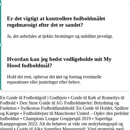
Er det vigtigt at kontrollere fodboldmålet
regelmæssigt efter det er samlet?
Ja, det anbefales at tjekke fæstninger og stabilitet jævnligt.
Hvordan kan jeg bedst vedligeholde mit My
Hood fodboldmål?
Hold det rent, opbevar det tørt og foretag eventuelle
reparationer eller justeringer efter behov.
En Guide til Fodboldgolf i Gudhjem
•
Guide til Køb af Romerlys til
Fodbold
•
Den Store Guide til AG Fodboldstøvler: Betydning og
Funktion
•
Sydkoreas Fodboldlandshold: En Guide til Holdet, Spillere
og Kampe
•
Fodboldrejser til Manchester United – Oplev den perfekte
fodboldtur
•
Champions League Gruppespil 2019
•
Superliga
Kampprogram 2022: Alt du behøver at vide om nedrykningsspil og
slutspil
•
Guide til Alka Superliga Managerspil: Vind strategisk med