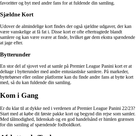
favoritter og byt med andre fans for at fuldende din samling.
Sjældne Kort
Udover de almindelige kort findes der også sjældne udgaver, der kan
være vanskelige at få fat i. Disse kort er ofte eftertragtede blandt
samlere og kan være svære at finde, hvilket gør dem ekstra spændende
at jage efter.
Bytterunder
En stor del af sjovet ved at samle på Premier League Panini kort er at
deltage i bytterunder med andre entusiastiske samlere. På markeder,
byttebørser eller online platforme kan du finde andre fans at bytte kort
med, så du kan fuldende din samling.
Kom i Gang
Er du klar til at dykke ned i verdenen af Premier League Panini 22/23?
Start med at købe dit første pakke kort og begynd din rejse som samler.
Med tålmodighed, lidenskab og en god handelsånd er himlen grænsen
for din samling af spændende fodboldkort.