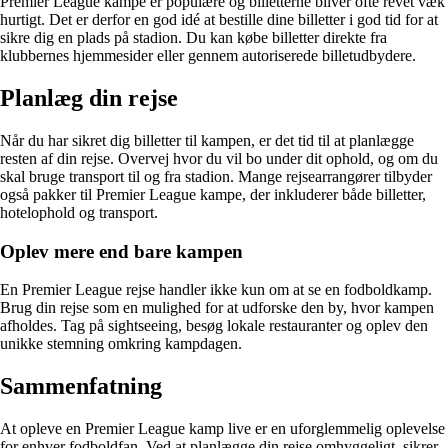
Premier League kampe er populære og billetterne bliver ofte revet væk
hurtigt. Det er derfor en god idé at bestille dine billetter i god tid for at
sikre dig en plads på stadion. Du kan købe billetter direkte fra
klubbernes hjemmesider eller gennem autoriserede billetudbydere.
Planlæg din rejse
Når du har sikret dig billetter til kampen, er det tid til at planlægge
resten af din rejse. Overvej hvor du vil bo under dit ophold, og om du
skal bruge transport til og fra stadion. Mange rejsearrangører tilbyder
også pakker til Premier League kampe, der inkluderer både billetter,
hotelophold og transport.
Oplev mere end bare kampen
En Premier League rejse handler ikke kun om at se en fodboldkamp.
Brug din rejse som en mulighed for at udforske den by, hvor kampen
afholdes. Tag på sightseeing, besøg lokale restauranter og oplev den
unikke stemning omkring kampdagen.
Sammenfatning
At opleve en Premier League kamp live er en uforglemmelig oplevelse
for enhver fodboldfan. Ved at planlægge din rejse omhyggeligt, sikrer