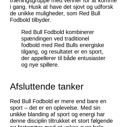
træningsgruppe med venner for at komme
i gang. Husk at have det sjovt og udforsk
de unikke muligheder, som Red Bull
Fodbold tilbyder.
Red Bull Fodbold kombinerer
spændingen ved traditionel
fodbold med Red Bulls energiske
tilgang, og resultatet er en sport,
der appellerer til både entusiaster
og nye spillere.
Afsluttende tanker
Red Bull Fodbold er mere end bare en
sport – det er en oplevelse. Med sin
unikke blanding af sport og energi har
denne disciplin tiltrukket et stort følgende