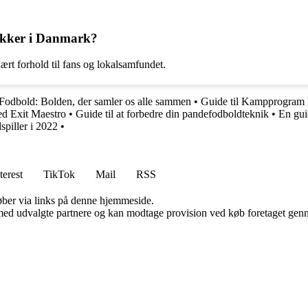
rækker i Danmark?
ært forhold til fans og lokalsamfundet.
 Fodbold: Bolden, der samler os alle sammen
•
Guide til Kampprogram 
ed Exit Maestro
•
Guide til at forbedre din pandefodboldteknik
•
En guid
piller i 2022
•
terest
TikTok
Mail
RSS
 køber via links på denne hjemmeside.
med udvalgte partnere og kan modtage provision ved køb foretaget gennem