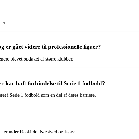
ner.
g er gået videre til professionelle ligaer?
enere blevet opdaget af større klubber.
r har haft forbindelse til Serie 1 fodbold?
eret i Serie 1 fodbold som en del af deres karriere.
?
d, herunder Roskilde, Næstved og Køge.