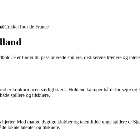
ål
Cricket
Tour de France
lland
dbold. Her finder du passionerede spillere, dedikerede trænere og inte
land er konkurrencen særligt stærk. Holdene kæmper hårdt for sejre og fo
de spillere og tilskuere.
ks hjerter. Med mange dygtige klubber og talentfulde unge spillere er Sj
de lokale talenter og tilskuere.