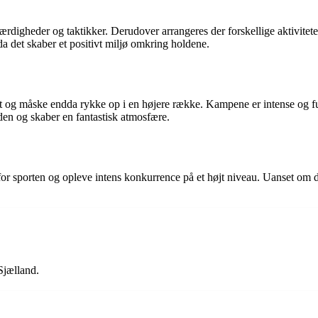
færdigheder og taktikker. Derudover arrangeres der forskellige aktivite
 da det skaber et positivt miljø omkring holdene.
g måske endda rykke op i en højere række. Kampene er intense og fulde 
lden og skaber en fantastisk atmosfære.
or sporten og opleve intens konkurrence på et højt niveau. Uanset om du 
Sjælland.