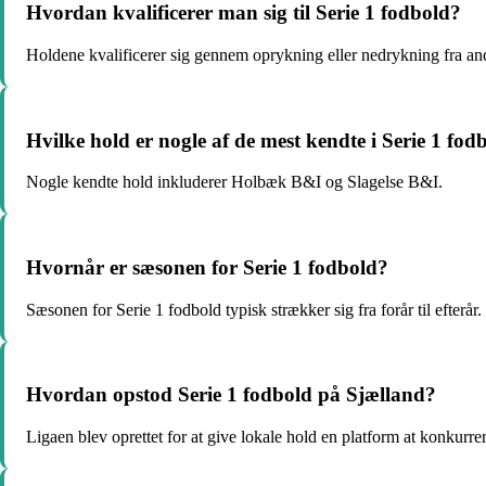
Hvordan kvalificerer man sig til Serie 1 fodbold?
Holdene kvalificerer sig gennem oprykning eller nedrykning fra an
Hvilke hold er nogle af de mest kendte i Serie 1 fo
Nogle kendte hold inkluderer Holbæk B&I og Slagelse B&I.
Hvornår er sæsonen for Serie 1 fodbold?
Sæsonen for Serie 1 fodbold typisk strækker sig fra forår til efterår.
Hvordan opstod Serie 1 fodbold på Sjælland?
Ligaen blev oprettet for at give lokale hold en platform at konkurre