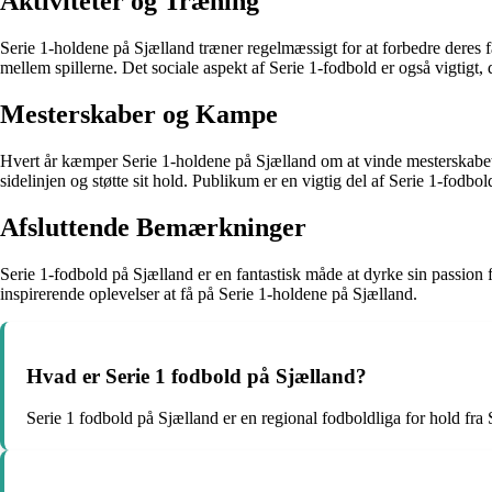
Aktiviteter og Træning
Serie 1-holdene på Sjælland træner regelmæssigt for at forbedre deres 
mellem spillerne. Det sociale aspekt af Serie 1-fodbold er også vigtigt,
Mesterskaber og Kampe
Hvert år kæmper Serie 1-holdene på Sjælland om at vinde mesterskabet o
sidelinjen og støtte sit hold. Publikum er en vigtig del af Serie 1-fodbo
Afsluttende Bemærkninger
Serie 1-fodbold på Sjælland er en fantastisk måde at dyrke sin passion f
inspirerende oplevelser at få på Serie 1-holdene på Sjælland.
Hvad er Serie 1 fodbold på Sjælland?
Serie 1 fodbold på Sjælland er en regional fodboldliga for hold fra 