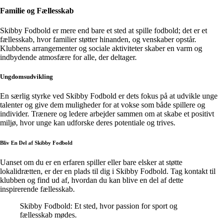
Familie og Fællesskab
Skibby Fodbold er mere end bare et sted at spille fodbold; det er et
fællesskab, hvor familier støtter hinanden, og venskaber opstår.
Klubbens arrangementer og sociale aktiviteter skaber en varm og
indbydende atmosfære for alle, der deltager.
Ungdomsudvikling
En særlig styrke ved Skibby Fodbold er dets fokus på at udvikle unge
talenter og give dem muligheder for at vokse som både spillere og
individer. Trænere og ledere arbejder sammen om at skabe et positivt
miljø, hvor unge kan udforske deres potentiale og trives.
Bliv En Del af Skibby Fodbold
Uanset om du er en erfaren spiller eller bare elsker at støtte
lokalidrætten, er der en plads til dig i Skibby Fodbold. Tag kontakt til
klubben og find ud af, hvordan du kan blive en del af dette
inspirerende fællesskab.
Skibby Fodbold: Et sted, hvor passion for sport og
fællesskab mødes.