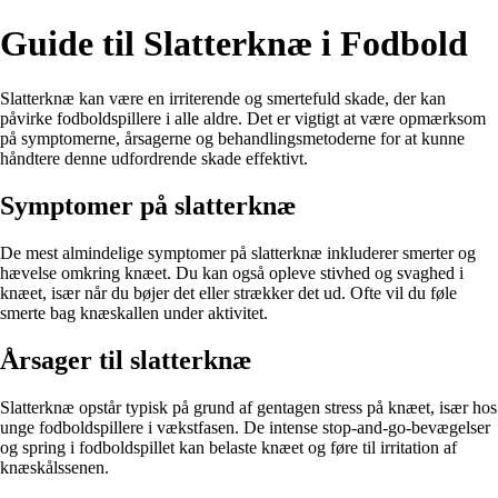
Guide til Slatterknæ i Fodbold
Slatterknæ kan være en irriterende og smertefuld skade, der kan
påvirke fodboldspillere i alle aldre. Det er vigtigt at være opmærksom
på symptomerne, årsagerne og behandlingsmetoderne for at kunne
håndtere denne udfordrende skade effektivt.
Symptomer på slatterknæ
De mest almindelige symptomer på slatterknæ inkluderer smerter og
hævelse omkring knæet. Du kan også opleve stivhed og svaghed i
knæet, især når du bøjer det eller strækker det ud. Ofte vil du føle
smerte bag knæskallen under aktivitet.
Årsager til slatterknæ
Slatterknæ opstår typisk på grund af gentagen stress på knæet, især hos
unge fodboldspillere i vækstfasen. De intense stop-and-go-bevægelser
og spring i fodboldspillet kan belaste knæet og føre til irritation af
knæskålssenen.