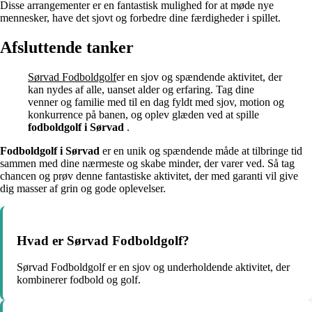
Disse arrangementer er en fantastisk mulighed for at møde nye
mennesker, have det sjovt og forbedre dine færdigheder i spillet.
Afsluttende tanker
Sørvad Fodboldgolf
er en sjov og spændende aktivitet, der
kan nydes af alle, uanset alder og erfaring. Tag dine
venner og familie med til en dag fyldt med sjov, motion og
konkurrence på banen, og oplev glæden ved at spille
fodboldgolf i Sørvad
.
Fodboldgolf i Sørvad
er en unik og spændende måde at tilbringe tid
sammen med dine nærmeste og skabe minder, der varer ved. Så tag
chancen og prøv denne fantastiske aktivitet, der med garanti vil give
dig masser af grin og gode oplevelser.
Hvad er Sørvad Fodboldgolf?
Sørvad Fodboldgolf er en sjov og underholdende aktivitet, der
kombinerer fodbold og golf.