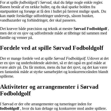
For at spille
fodboldgolf i Sørvad
, skal du følge nogle enkle regler.
Banen består af en række huller, og du skal sparke bolden fra
startpunktet og forsøge at få den i hullet på færrest mulige spark. Du
kan møde forskellige udfordringer undervejs, såsom bunker,
vandhazarder og forhindringer, der skal passeres.
Det kræver både præcision og teknik at mestre
Sørvad Fodboldgolf
,
men det er en sjov og udfordrende måde at tilbringe tid sammen med
familie og venner på.
Fordele ved at spille Sørvad Fodboldgolf
Der er mange fordele ved at spille
Sørvad Fodboldgolf
. Udover at det
er en sjov og underholdende aktivitet, så er det også en god måde at
være aktiv på. Du får motion, mens du har det sjovt, og det kan være
en fantastisk måde at styrke samarbejdet og konkurrenceånden blandt
spillerne.
Aktiviteter og arrangementer i Sørvad
Fodboldgolf
I Sørvad er der ofte arrangementer og turneringer inden for
fodboldgolf
, hvor du kan deltage og konkurrere mod andre spillere.