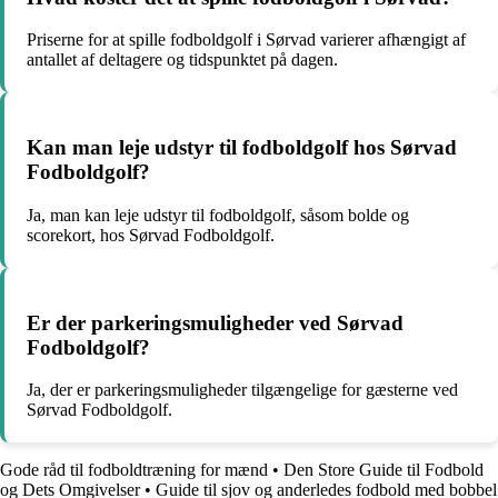
Priserne for at spille fodboldgolf i Sørvad varierer afhængigt af
antallet af deltagere og tidspunktet på dagen.
Kan man leje udstyr til fodboldgolf hos Sørvad
Fodboldgolf?
Ja, man kan leje udstyr til fodboldgolf, såsom bolde og
scorekort, hos Sørvad Fodboldgolf.
Er der parkeringsmuligheder ved Sørvad
Fodboldgolf?
Ja, der er parkeringsmuligheder tilgængelige for gæsterne ved
Sørvad Fodboldgolf.
Gode råd til fodboldtræning for mænd
•
Den Store Guide til Fodbold
og Dets Omgivelser
•
Guide til sjov og anderledes fodbold med bobbel