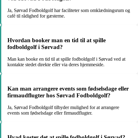
Ja, Sørvad Fodboldgolf har faciliteter som omklædningsrum og
café til rådighed for gæsterne.
Hvordan booker man en tid til at spille
fodboldgolf i Sørvad?
Man kan booke en tid til at spille fodboldgolf i Sørvad ved at
kontakte stedet direkte eller via deres hjemmeside.
Kan man arrangere events som fødselsdage eller
firmaudflugter hos Sørvad Fodboldgolf?
Ja, Sørvad Fodboldgolf tilbyder mulighed for at arrangere
events som fødselsdage eller firmaudflugter.
Hvad koster det at spille fodboldgolf i Sørvad?