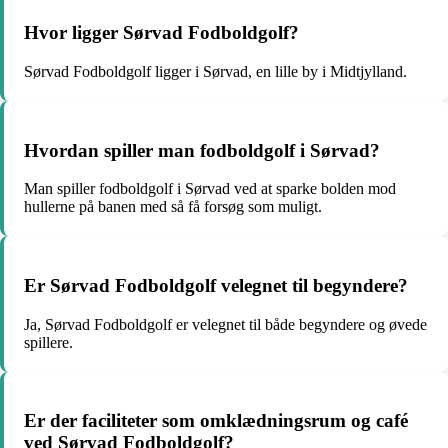
Hvor ligger Sørvad Fodboldgolf?
Sørvad Fodboldgolf ligger i Sørvad, en lille by i Midtjylland.
Hvordan spiller man fodboldgolf i Sørvad?
Man spiller fodboldgolf i Sørvad ved at sparke bolden mod
hullerne på banen med så få forsøg som muligt.
Er Sørvad Fodboldgolf velegnet til begyndere?
Ja, Sørvad Fodboldgolf er velegnet til både begyndere og øvede
spillere.
Er der faciliteter som omklædningsrum og café
ved Sørvad Fodboldgolf?