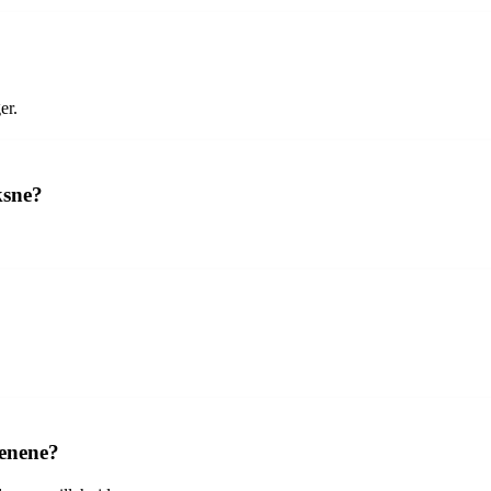
er.
ksne?
enene?