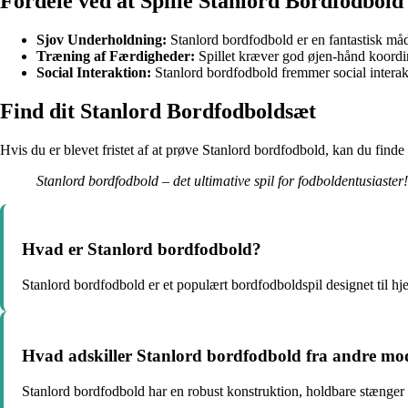
Fordele ved at Spille Stanlord Bordfodbold
Sjov Underholdning:
Stanlord bordfodbold er en fantastisk måd
Træning af Færdigheder:
Spillet kræver god øjen-hånd koordin
Social Interaktion:
Stanlord bordfodbold fremmer social interakt
Find dit Stanlord Bordfodboldsæt
Hvis du er blevet fristet af at prøve Stanlord bordfodbold, kan du finde 
Stanlord bordfodbold – det ultimative spil for fodboldentusiaster!
Hvad er Stanlord bordfodbold?
Stanlord bordfodbold er et populært bordfodboldspil designet til 
Hvad adskiller Stanlord bordfodbold fra andre mod
Stanlord bordfodbold har en robust konstruktion, holdbare stænger 