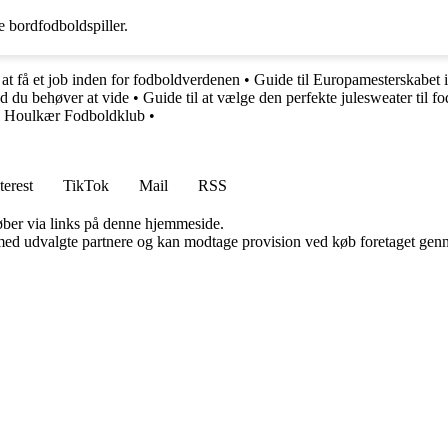
e bordfodboldspiller.
 at få et job inden for fodboldverdenen
•
Guide til Europamesterskabet 
ad du behøver at vide
•
Guide til at vælge den perfekte julesweater til f
il Houlkær Fodboldklub
•
terest
TikTok
Mail
RSS
 køber via links på denne hjemmeside.
med udvalgte partnere og kan modtage provision ved køb foretaget gennem