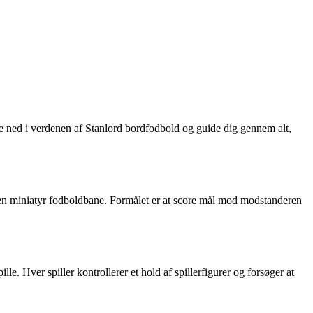
ykke ned i verdenen af Stanlord bordfodbold og guide dig gennem alt,
på en miniatyr fodboldbane. Formålet er at score mål mod modstanderen
lle. Hver spiller kontrollerer et hold af spillerfigurer og forsøger at