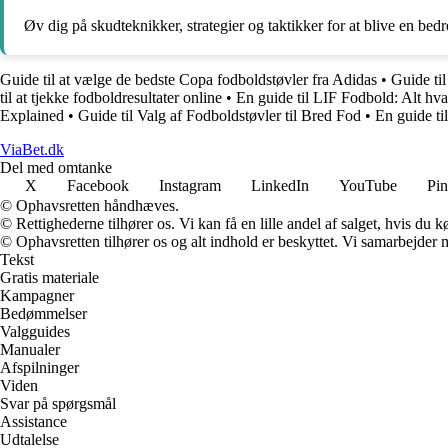
Øv dig på skudteknikker, strategier og taktikker for at blive en bedr
Guide til at vælge de bedste Copa fodboldstøvler fra Adidas
•
Guide til
til at tjekke fodboldresultater online
•
En guide til LIF Fodbold: Alt hv
Explained
•
Guide til Valg af Fodboldstøvler til Bred Fod
•
En guide t
ViaBet.dk
Del med omtanke
X
Facebook
Instagram
LinkedIn
YouTube
Pin
© Ophavsretten håndhæves.
© Rettighederne tilhører os. Vi kan få en lille andel af salget, hvis du
© Ophavsretten tilhører os og alt indhold er beskyttet. Vi samarbejder 
Tekst
Gratis materiale
Kampagner
Bedømmelser
Valgguides
Manualer
Afspilninger
Viden
Svar på spørgsmål
Assistance
Udtalelse