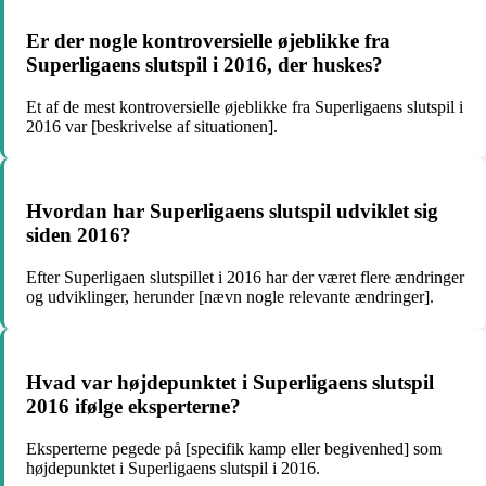
Er der nogle kontroversielle øjeblikke fra
Superligaens slutspil i 2016, der huskes?
Et af de mest kontroversielle øjeblikke fra Superligaens slutspil i
2016 var [beskrivelse af situationen].
Hvordan har Superligaens slutspil udviklet sig
siden 2016?
Efter Superligaen slutspillet i 2016 har der været flere ændringer
og udviklinger, herunder [nævn nogle relevante ændringer].
Hvad var højdepunktet i Superligaens slutspil
2016 ifølge eksperterne?
Eksperterne pegede på [specifik kamp eller begivenhed] som
højdepunktet i Superligaens slutspil i 2016.