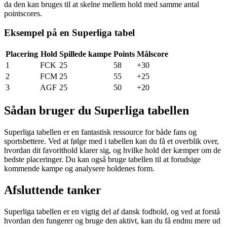
da den kan bruges til at skelne mellem hold med samme antal
pointscores.
Eksempel på en Superliga tabel
Placering
Hold
Spillede kampe
Points
Målscore
1
FCK
25
58
+30
2
FCM
25
55
+25
3
AGF
25
50
+20
Sådan bruger du Superliga tabellen
Superliga tabellen er en fantastisk ressource for både fans og
sportsbettere. Ved at følge med i tabellen kan du få et overblik over,
hvordan dit favorithold klarer sig, og hvilke hold der kæmper om de
bedste placeringer. Du kan også bruge tabellen til at forudsige
kommende kampe og analysere holdenes form.
Afsluttende tanker
Superliga tabellen er en vigtig del af dansk fodbold, og ved at forstå
hvordan den fungerer og bruge den aktivt, kan du få endnu mere ud