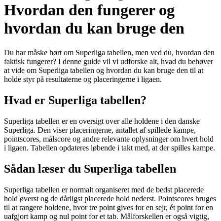
Hvordan den fungerer og
hvordan du kan bruge den
Du har måske hørt om Superliga tabellen, men ved du, hvordan den
faktisk fungerer? I denne guide vil vi udforske alt, hvad du behøver
at vide om Superliga tabellen og hvordan du kan bruge den til at
holde styr på resultaterne og placeringerne i ligaen.
Hvad er Superliga tabellen?
Superliga tabellen er en oversigt over alle holdene i den danske
Superliga. Den viser placeringerne, antallet af spillede kampe,
pointscores, målscore og andre relevante oplysninger om hvert hold
i ligaen. Tabellen opdateres løbende i takt med, at der spilles kampe.
Sådan læser du Superliga tabellen
Superliga tabellen er normalt organiseret med de bedst placerede
hold øverst og de dårligst placerede hold nederst. Pointscores bruges
til at rangere holdene, hvor tre point gives for en sejr, ét point for en
uafgjort kamp og nul point for et tab. Målforskellen er også vigtig,