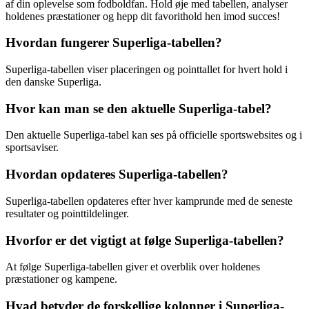
af din oplevelse som fodboldfan. Hold øje med tabellen, analyser
holdenes præstationer og hepp dit favorithold hen imod succes!
Hvordan fungerer Superliga-tabellen?
Superliga-tabellen viser placeringen og pointtallet for hvert hold i
den danske Superliga.
Hvor kan man se den aktuelle Superliga-tabel?
Den aktuelle Superliga-tabel kan ses på officielle sportswebsites og i
sportsaviser.
Hvordan opdateres Superliga-tabellen?
Superliga-tabellen opdateres efter hver kamprunde med de seneste
resultater og pointtildelinger.
Hvorfor er det vigtigt at følge Superliga-tabellen?
At følge Superliga-tabellen giver et overblik over holdenes
præstationer og kampene.
Hvad betyder de forskellige kolonner i Superliga-