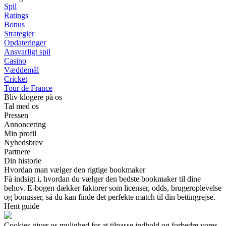
Spil
Ratings
Bonus
Strategier
Opdateringer
Ansvarligt spil
Casino
Væddemål
Cricket
Tour de France
Bliv klogere på os
Tal med os
Pressen
Annoncering
Min profil
Nyhedsbrev
Partnere
Din historie
Hvordan man vælger den rigtige bookmaker
Få indsigt i, hvordan du vælger den bedste bookmaker til dine
behov. E-bogen dækker faktorer som licenser, odds, brugeroplevelse
og bonusser, så du kan finde det perfekte match til din bettingrejse.
Hent guide
Cookies giver os mulighed for at tilpasse indhold og forbedre vores