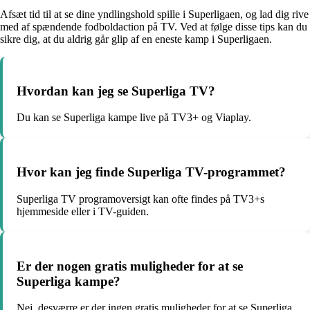
Afsæt tid til at se dine yndlingshold spille i Superligaen, og lad dig rive
med af spændende fodboldaction på TV. Ved at følge disse tips kan du
sikre dig, at du aldrig går glip af en eneste kamp i Superligaen.
Hvordan kan jeg se Superliga TV?
Du kan se Superliga kampe live på TV3+ og Viaplay.
Hvor kan jeg finde Superliga TV-programmet?
Superliga TV programoversigt kan ofte findes på TV3+s
hjemmeside eller i TV-guiden.
Er der nogen gratis muligheder for at se
Superliga kampe?
Nej, desværre er der ingen gratis muligheder for at se Superliga