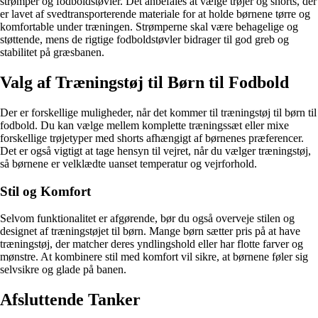
strømper og fodboldstøvler. Det anbefales at vælge trøjer og shorts, der
er lavet af svedtransporterende materiale for at holde børnene tørre og
komfortable under træningen. Strømperne skal være behagelige og
støttende, mens de rigtige fodboldstøvler bidrager til god greb og
stabilitet på græsbanen.
Valg af Træningstøj til Børn til Fodbold
Der er forskellige muligheder, når det kommer til træningstøj til børn til
fodbold. Du kan vælge mellem komplette træningssæt eller mixe
forskellige trøjetyper med shorts afhængigt af børnenes præferencer.
Det er også vigtigt at tage hensyn til vejret, når du vælger træningstøj,
så børnene er velklædte uanset temperatur og vejrforhold.
Stil og Komfort
Selvom funktionalitet er afgørende, bør du også overveje stilen og
designet af træningstøjet til børn. Mange børn sætter pris på at have
træningstøj, der matcher deres yndlingshold eller har flotte farver og
mønstre. At kombinere stil med komfort vil sikre, at børnene føler sig
selvsikre og glade på banen.
Afsluttende Tanker