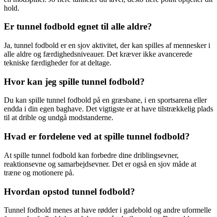
hold.
Er tunnel fodbold egnet til alle aldre?
Ja, tunnel fodbold er en sjov aktivitet, der kan spilles af mennesker i
alle aldre og færdighedsniveauer. Det kræver ikke avancerede
tekniske færdigheder for at deltage.
Hvor kan jeg spille tunnel fodbold?
Du kan spille tunnel fodbold på en græsbane, i en sportsarena eller
endda i din egen baghave. Det vigtigste er at have tilstrækkelig plads
til at drible og undgå modstanderne.
Hvad er fordelene ved at spille tunnel fodbold?
At spille tunnel fodbold kan forbedre dine driblingsevner,
reaktionsevne og samarbejdsevner. Det er også en sjov måde at
træne og motionere på.
Hvordan opstod tunnel fodbold?
Tunnel fodbold menes at have rødder i gadebold og andre uformelle