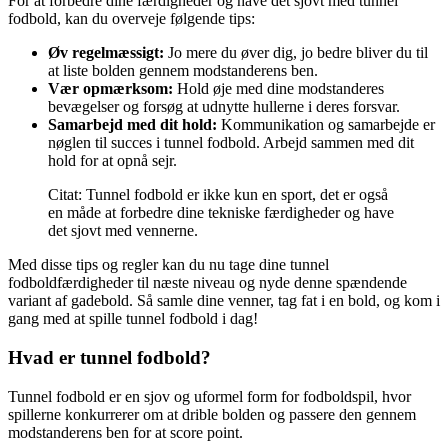
For at forbedre dine færdigheder og have det sjovt med tunnel
fodbold, kan du overveje følgende tips:
Øv regelmæssigt:
Jo mere du øver dig, jo bedre bliver du til
at liste bolden gennem modstanderens ben.
Vær opmærksom:
Hold øje med dine modstanderes
bevægelser og forsøg at udnytte hullerne i deres forsvar.
Samarbejd med dit hold:
Kommunikation og samarbejde er
nøglen til succes i tunnel fodbold. Arbejd sammen med dit
hold for at opnå sejr.
Citat: Tunnel fodbold er ikke kun en sport, det er også
en måde at forbedre dine tekniske færdigheder og have
det sjovt med vennerne.
Med disse tips og regler kan du nu tage dine tunnel
fodboldfærdigheder til næste niveau og nyde denne spændende
variant af gadebold. Så samle dine venner, tag fat i en bold, og kom i
gang med at spille tunnel fodbold i dag!
Hvad er tunnel fodbold?
Tunnel fodbold er en sjov og uformel form for fodboldspil, hvor
spillerne konkurrerer om at drible bolden og passere den gennem
modstanderens ben for at score point.