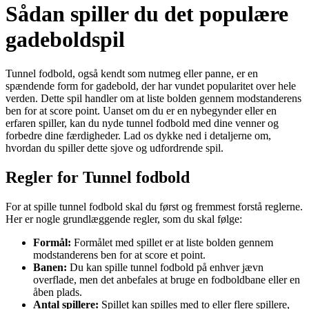
Sådan spiller du det populære
gadeboldspil
Tunnel fodbold, også kendt som nutmeg eller panne, er en
spændende form for gadebold, der har vundet popularitet over hele
verden. Dette spil handler om at liste bolden gennem modstanderens
ben for at score point. Uanset om du er en nybegynder eller en
erfaren spiller, kan du nyde tunnel fodbold med dine venner og
forbedre dine færdigheder. Lad os dykke ned i detaljerne om,
hvordan du spiller dette sjove og udfordrende spil.
Regler for Tunnel fodbold
For at spille tunnel fodbold skal du først og fremmest forstå reglerne.
Her er nogle grundlæggende regler, som du skal følge:
Formål:
Formålet med spillet er at liste bolden gennem
modstanderens ben for at score et point.
Banen:
Du kan spille tunnel fodbold på enhver jævn
overflade, men det anbefales at bruge en fodboldbane eller en
åben plads.
Antal spillere:
Spillet kan spilles med to eller flere spillere,