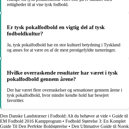
rettigheder til at vise tysk fodbold.
Er tysk pokalfodbold en vigtig del af tysk
fodboldkultur?
Ja, tysk pokalfodbold har en stor kulturel betydning i Tyskland
og anses for at være en af de mest prestigefyldte turneringer.
Hvilke overraskende resultater har været i tysk
pokalfodbold gennem årene?
Der har været flere overraskelser og sensationer gennem årene i
tysk pokalfodbold, hvor mindre kendte hold har besejret
favoritter.
Den Danske Landstræner i Fodbold: Alt du behøver at vide
•
Guide til
EM Fodbold 2016 Kampprogram
•
Fodbold Størrelse 3: En Komplet
Guide Til Den Perfekte Boldstørrelse
•
Den Ultimative Guide til Norsk