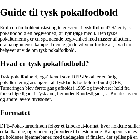
Guide til tysk pokalfodbold
Er du en fodboldentusiast og interesseret i tysk fodbold? Så er tysk
pokalfodbold en begivenhed, du bør følge med i. Den tyske
pokalturnering er en spændende begivenhed med masser af action,
drama og intense kampe. I denne guide vil vi udforske alt, hvad du
behøver at vide om tysk pokalfodbold.
Hvad er tysk pokalfodbold?
Tysk pokalfodbold, også kendt som DFB-Pokal, er en årlig
pokalturnering arrangeret af Tysklands fodboldforbund (DFB).
Turneringen blev første gang afholdt i 1935 og involverer hold fra
forskellige ligaer i Tyskland, herunder Bundesligaen, 2. Bundesligaen
og andre lavere divisioner.
Formatet
DFB-Pokal-turneringen følger et knockout-format, hvor holdene spiller
enkeltkampe, og vinderen går videre til næste runde. Kampene spilles
på holdenes hjemmebaner, med undtagelse af finalen, der spilles på en