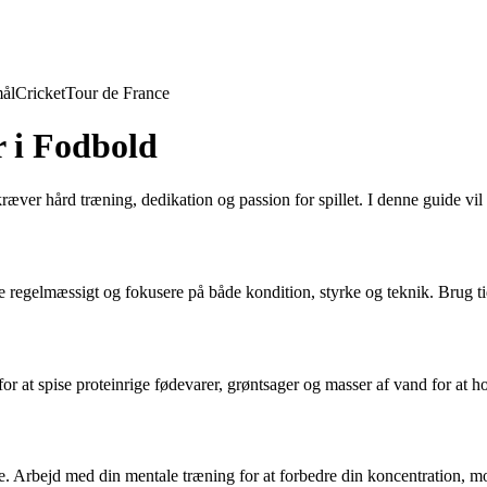
ål
Cricket
Tour de France
r i Fodbold
er hård træning, dedikation og passion for spillet. I denne guide vil vi
e regelmæssigt og fokusere på både kondition, styrke og teknik. Brug tid
for at spise proteinrige fødevarer, grøntsager og masser af vand for at h
 Arbejd med din mentale træning for at forbedre din koncentration, mot