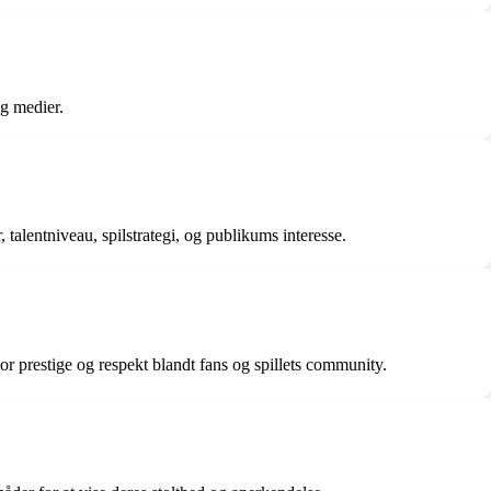
og medier.
 talentniveau, spilstrategi, og publikums interesse.
r prestige og respekt blandt fans og spillets community.