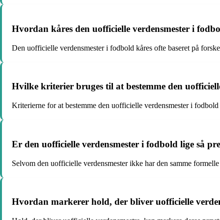
Hvordan kåres den uofficielle verdensmester i fodb
Den uofficielle verdensmester i fodbold kåres ofte baseret på forske
Hvilke kriterier bruges til at bestemme den uofficiel
Kriterierne for at bestemme den uofficielle verdensmester i fodbold k
Er den uofficielle verdensmester i fodbold lige så pr
Selvom den uofficielle verdensmester ikke har den samme formelle an
Hvordan markerer hold, der bliver uofficielle verde