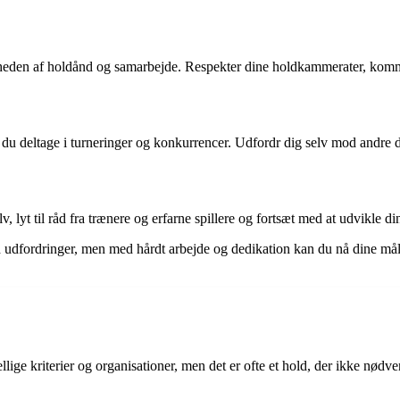
gheden af holdånd og samarbejde. Respekter dine holdkammerater, komm
 du deltage i turneringer og konkurrencer. Udfordr dig selv mod andre dy
, lyt til råd fra trænere og erfarne spillere og fortsæt med at udvikle 
med udfordringer, men med hårdt arbejde og dedikation kan du nå dine må
llige kriterier og organisationer, men det er ofte et hold, der ikke nødv