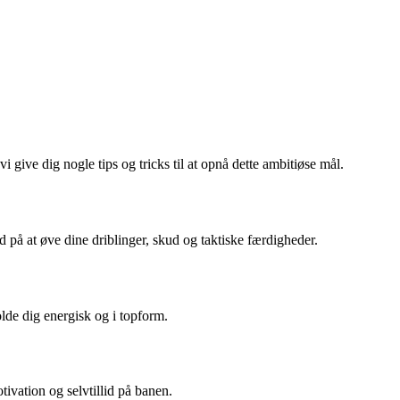
 give dig nogle tips og tricks til at opnå dette ambitiøse mål.
 på at øve dine driblinger, skud og taktiske færdigheder.
olde dig energisk og i topform.
ivation og selvtillid på banen.