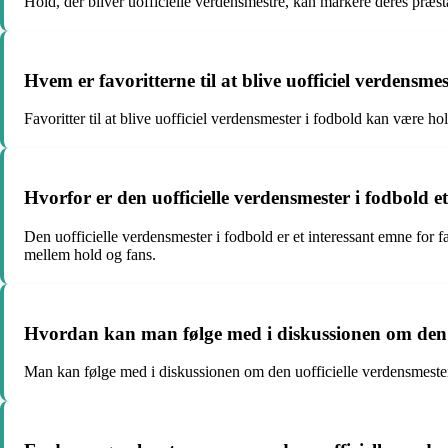
Hold, der bliver uofficielle verdensmestre, kan markere deres præst
Hvem er favoritterne til at blive uofficiel verdensmes
Favoritter til at blive uofficiel verdensmester i fodbold kan være h
Hvorfor er den uofficielle verdensmester i fodbold e
Den uofficielle verdensmester i fodbold er et interessant emne for f
mellem hold og fans.
Hvordan kan man følge med i diskussionen om den u
Man kan følge med i diskussionen om den uofficielle verdensmester 