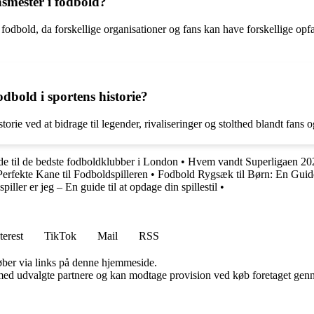
nsmester i fodbold?
bold, da forskellige organisationer og fans kan have forskellige opfattel
fodbold i sportens historie?
storie ved at bidrage til legender, rivaliseringer og stolthed blandt fans 
de til de bedste fodboldklubber i London
•
Hvem vandt Superligaen 20
rfekte Kane til Fodboldspilleren
•
Fodbold Rygsæk til Børn: En Guide 
iller er jeg – En guide til at opdage din spillestil
•
terest
TikTok
Mail
RSS
 køber via links på denne hjemmeside.
med udvalgte partnere og kan modtage provision ved køb foretaget gennem