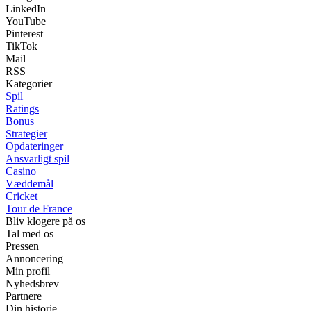
LinkedIn
YouTube
Pinterest
TikTok
Mail
RSS
Kategorier
Spil
Ratings
Bonus
Strategier
Opdateringer
Ansvarligt spil
Casino
Væddemål
Cricket
Tour de France
Bliv klogere på os
Tal med os
Pressen
Annoncering
Min profil
Nyhedsbrev
Partnere
Din historie