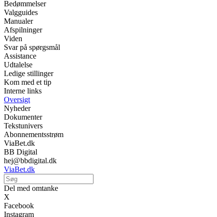
Bedømmelser
Valgguides
Manualer
Afspilninger
Viden
Svar på spørgsmål
Assistance
Udtalelse
Ledige stillinger
Kom med et tip
Interne links
Oversigt
Nyheder
Dokumenter
Tekstunivers
Abonnementsstrøm
ViaBet.dk
BB Digital
hej@bbdigital.dk
ViaBet.dk
Del med omtanke
X
Facebook
Instagram