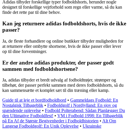
Adidas tilbyder forskellige typer fodboldshorts, herunder nogle
designet til forskellige vejrforhold som regn eller varme, så du kan
finde det rette par til dine behov.
Kan jeg returnere adidas fodboldshorts, hvis de ikke
passer?
Ja, de fleste forhandlere og online butikker tilbyder muligheden for
at returnere eller ombytte shortsene, hvis de ikke passer eller lever
op til dine forventninger.
Er der andre adidas produkter, der passer godt
sammen med fodboldshortsene?
Ja, adidas tilbyder et bredt udvalg af fodboldtrøjer, strømper og
tilbehør, der passer perfekt sammen med deres fodboldshorts, så du
kan sammensætte et komplet sæt til din træning eller kamp.
Guide til at leje et bordfodboldbord
•
Gammeldags Fodbold: En
Nostalgisk Tilbageblik
•
Fodboldgolf i Nordjylland: En sjov og
spændende oplevelse
•
Fodbold Polterabend: Sådan Planlægger Du
den Ultimative Fodboldfest!
•
VM i Fodbold 1998: En Tilbageblik
på En Af de Største Begivenheder i Fodboldhistorien
•
Alt Om
Langesø Fodboldgolf: En Unik Oplevelse
•
Ukrainske