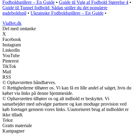
Fodboldspillere – En Guide
•
Guide til Valg af Fodbold Størrelse 4
•
Guide til Tunnel fodbold: Sådan spiller du det populære
gadeboldspil
•
Ukrainske Fodboldspillere – En Guide
•
ViaBet.dk
Del med omtanke
X
Facebook
Instagram
LinkedIn
YouTube
Pinterest
TikTok
Mail
RSS
© Ophavsretten håndhæves.
© Rettighederne tilhører os. Vi kan få en lille andel af salget, hvis du
køber via links på denne hjemmeside.
© Ophavsretten tilhører os og alt indhold er beskyttet. Vi
samarbejder med udvalgte partnere og kan modtage provision ved
køb foretaget gennem vores links. Uautoriseret brug af indholdet er
ikke tilladt.
Tekst
Gratis materiale
Kampagner