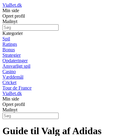
ViaBet.dk
Min side
Opret profil
Mailnyt
Kategorier
Spil
Ratings
Bonus
Strategier
Opdateringer
Ansvarligt spil
Casino
Væddemål
Cricket
Tour de France
ViaBet.dk
Min side
Opret profil
Mailnyt
Guide til Valg af Adidas