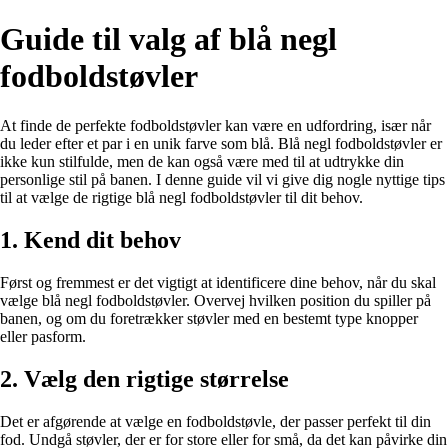
Guide til valg af blå negl
fodboldstøvler
At finde de perfekte fodboldstøvler kan være en udfordring, især når
du leder efter et par i en unik farve som blå. Blå negl fodboldstøvler er
ikke kun stilfulde, men de kan også være med til at udtrykke din
personlige stil på banen. I denne guide vil vi give dig nogle nyttige tips
til at vælge de rigtige blå negl fodboldstøvler til dit behov.
1. Kend dit behov
Først og fremmest er det vigtigt at identificere dine behov, når du skal
vælge blå negl fodboldstøvler. Overvej hvilken position du spiller på
banen, og om du foretrækker støvler med en bestemt type knopper
eller pasform.
2. Vælg den rigtige størrelse
Det er afgørende at vælge en fodboldstøvle, der passer perfekt til din
fod. Undgå støvler, der er for store eller for små, da det kan påvirke din