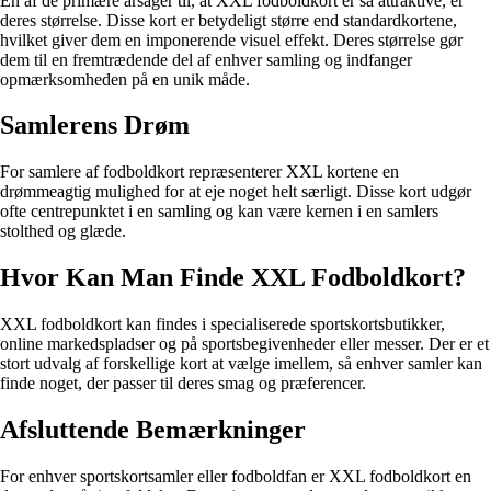
En af de primære årsager til, at XXL fodboldkort er så attraktive, er
deres størrelse. Disse kort er betydeligt større end standardkortene,
hvilket giver dem en imponerende visuel effekt. Deres størrelse gør
dem til en fremtrædende del af enhver samling og indfanger
opmærksomheden på en unik måde.
Samlerens Drøm
For samlere af fodboldkort repræsenterer XXL kortene en
drømmeagtig mulighed for at eje noget helt særligt. Disse kort udgør
ofte centrepunktet i en samling og kan være kernen i en samlers
stolthed og glæde.
Hvor Kan Man Finde XXL Fodboldkort?
XXL fodboldkort kan findes i specialiserede sportskortsbutikker,
online markedspladser og på sportsbegivenheder eller messer. Der er et
stort udvalg af forskellige kort at vælge imellem, så enhver samler kan
finde noget, der passer til deres smag og præferencer.
Afsluttende Bemærkninger
For enhver sportskortsamler eller fodboldfan er XXL fodboldkort en