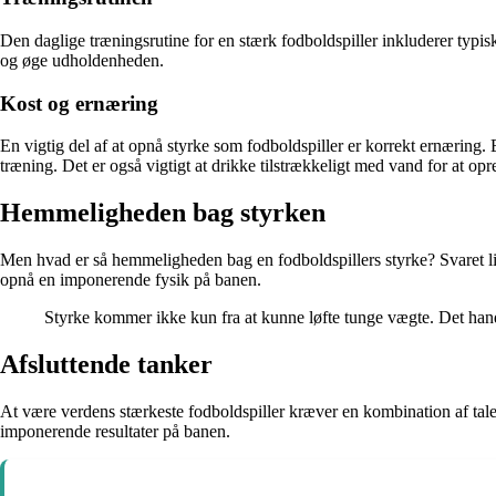
Den daglige træningsrutine for en stærk fodboldspiller inkluderer typi
og øge udholdenheden.
Kost og ernæring
En vigtig del af at opnå styrke som fodboldspiller er korrekt ernæring.
træning. Det er også vigtigt at drikke tilstrækkeligt med vand for at op
Hemmeligheden bag styrken
Men hvad er så hemmeligheden bag en fodboldspillers styrke? Svaret ligg
opnå en imponerende fysik på banen.
Styrke kommer ikke kun fra at kunne løfte tunge vægte. Det han
Afsluttende tanker
At være verdens stærkeste fodboldspiller kræver en kombination af talen
imponerende resultater på banen.