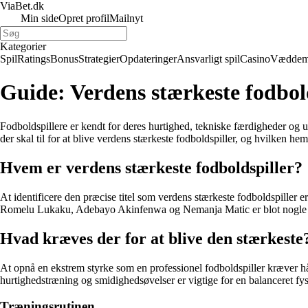
ViaBet.dk
Min side
Opret profil
Mailnyt
Kategorier
Spil
Ratings
Bonus
Strategier
Opdateringer
Ansvarligt spil
Casino
Væddem
Guide: Verdens stærkeste fodbol
Fodboldspillere er kendt for deres hurtighed, tekniske færdigheder og u
der skal til for at blive verdens stærkeste fodboldspiller, og hvilken h
Hvem er verdens stærkeste fodboldspiller?
At identificere den præcise titel som verdens stærkeste fodboldspiller
Romelu Lukaku, Adebayo Akinfenwa og Nemanja Matic er blot nogle få
Hvad kræves der for at blive den stærkeste
At opnå en ekstrem styrke som en professionel fodboldspiller kræver hå
hurtighedstræning og smidighedsøvelser er vigtige for en balanceret fys
Træningsrutinen