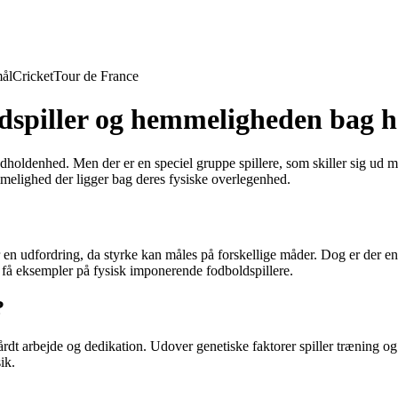
ål
Cricket
Tour de France
dspiller og hemmeligheden bag h
dholdenhed. Men der er en speciel gruppe spillere, som skiller sig ud m
emmelighed der ligger bag deres fysiske overlegenhed.
 er en udfordring, da styrke kan måles på forskellige måder. Dog er de
 eksempler på fysisk imponerende fodboldspillere.
?
rdt arbejde og dedikation. Udover genetiske faktorer spiller træning og
ik.