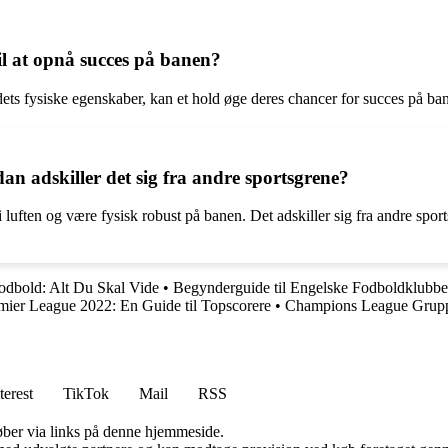
il at opnå succes på banen?
holdets fysiske egenskaber, kan et hold øge deres chancer for succes på ba
an adskiller det sig fra andre sportsgrene?
 luften og være fysisk robust på banen. Det adskiller sig fra andre spo
odbold: Alt Du Skal Vide
•
Begynderguide til Engelske Fodboldklubbe
mier League 2022: En Guide til Topscorere
•
Champions League Grupp
terest
TikTok
Mail
RSS
 køber via links på denne hjemmeside.