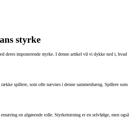
ans styrke
ed deres imponerende styrke. I denne artikel vil vi dykke ned i, hvad
r en række spillere, som ofte nævnes i denne sammenhæng. Spillere som
 ernæring en afgørende rolle. Styrketræning er en selvfølge, men også