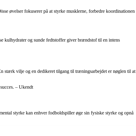
isse øvelser fokuserer på at styrke musklerne, forbedre koordinationen
 kulhydrater og sunde fedtstoffer giver brændstof til en intens
tærk vilje og en dedikeret tilgang til træningsarbejdet er nøglen til at
 succes. – Ukendt
mental styrke kan enhver fodboldspiller øge sin fysiske styrke og opnå