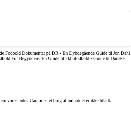
ende Fodbold Dokumentar på DR
•
En Dybdegående Guide til Jon Dahl
dbold For Begyndere: En Guide til Fkbufodbold
•
Guide til Danske
 vores links. Uautoriseret brug af indholdet er ikke tilladt.