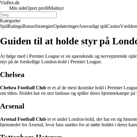
ViaBet.dk
Min side
Opret profil
Mailnyt
Kategorier
Spil
Ratings
Bonus
Strategier
Opdateringer
Ansvarligt spil
Casino
Væddem
Guiden til at holde styr på Lon
At følge med i Premier League er en spændende og nervepirrende opleve
styr på de forskellige London-hold i Premier League.
Chelsea
Chelsea Football Club
er et af de mest ikoniske hold i Premier League
om titlen. Holdet har en stor fanbase og spiller deres hjemmekampe på
Arsenal
Arsenal Football Club
er et andet London-hold, der har en rig histori
hjemstedet for Arsenal, hvor fans samles for at støtte holdet i deres kam