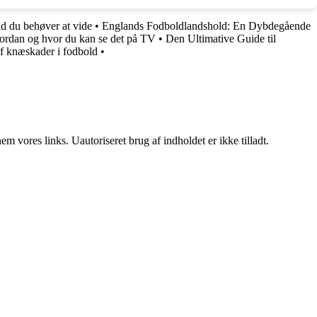
d du behøver at vide
•
Englands Fodboldlandshold: En Dybdegående
rdan og hvor du kan se det på TV
•
Den Ultimative Guide til
af knæskader i fodbold
•
 vores links. Uautoriseret brug af indholdet er ikke tilladt.