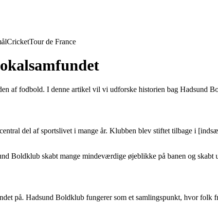
ål
Cricket
Tour de France
lokalsamfundet
af fodbold. I denne artikel vil vi udforske historien bag Hadsund Bo
ntral del af sportslivet i mange år. Klubben blev stiftet tilbage i [ind
und Boldklub skabt mange mindeværdige øjeblikke på banen og skabt uta
undet på. Hadsund Boldklub fungerer som et samlingspunkt, hvor folk fr