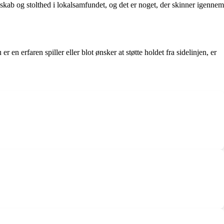
sskab og stolthed i lokalsamfundet, og det er noget, der skinner igennem
en erfaren spiller eller blot ønsker at støtte holdet fra sidelinjen, er