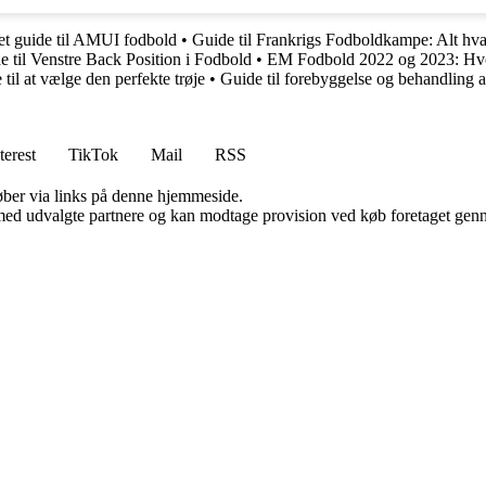
t guide til AMUI fodbold
•
Guide til Frankrigs Fodboldkampe: Alt hva
e til Venstre Back Position i Fodbold
•
EM Fodbold 2022 og 2023: Hvo
til at vælge den perfekte trøje
•
Guide til forebyggelse og behandling 
terest
TikTok
Mail
RSS
 køber via links på denne hjemmeside.
med udvalgte partnere og kan modtage provision ved køb foretaget gennem