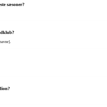
ste sæsoner?
ldklub?
navne].
dion?