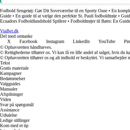
Fodbold Sengetøj: Gør Dit Soveværelse til en Sporty Oase
•
En komple
Guide
•
En guide til at vælge den perfekte St. Pauli fodboldtrøje
•
Guid
Ecuadors Fodboldlandshold Spillere
•
Fodboldtrøjer til Børn: En Guide 
ViaBet.dk
Del med omtanke
X
Facebook
Instagram
LinkedIn
YouTube
Pin
© Ophavsretten håndhæves.
© Rettighederne tilhører os. Vi kan få en lille andel af salget, hvis du
© Ophavsretten tilhører os og alt indhold er beskyttet. Vi samarbejder 
Tekst
Gratis materiale
Kampagner
Bedømmelser
Valgguides
Manualer
Afspilninger
Viden
Svar på spørgsmål
Assistance
Udtalelse
Ledige stillinger
Kom med et tip