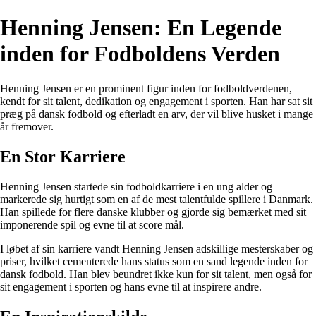
Henning Jensen: En Legende
inden for Fodboldens Verden
Henning Jensen er en prominent figur inden for fodboldverdenen,
kendt for sit talent, dedikation og engagement i sporten. Han har sat sit
præg på dansk fodbold og efterladt en arv, der vil blive husket i mange
år fremover.
En Stor Karriere
Henning Jensen startede sin fodboldkarriere i en ung alder og
markerede sig hurtigt som en af de mest talentfulde spillere i Danmark.
Han spillede for flere danske klubber og gjorde sig bemærket med sit
imponerende spil og evne til at score mål.
I løbet af sin karriere vandt Henning Jensen adskillige mesterskaber og
priser, hvilket cementerede hans status som en sand legende inden for
dansk fodbold. Han blev beundret ikke kun for sit talent, men også for
sit engagement i sporten og hans evne til at inspirere andre.