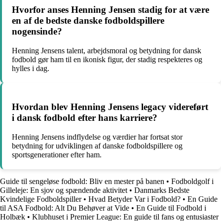
Hvorfor anses Henning Jensen stadig for at være
en af de bedste danske fodboldspillere
nogensinde?
Henning Jensens talent, arbejdsmoral og betydning for dansk
fodbold gør ham til en ikonisk figur, der stadig respekteres og
hylles i dag.
Hvordan blev Henning Jensens legacy videreført
i dansk fodbold efter hans karriere?
Henning Jensens indflydelse og værdier har fortsat stor
betydning for udviklingen af danske fodboldspillere og
sportsgenerationer efter ham.
Guide til sengeløse fodbold: Bliv en mester på banen
•
Fodboldgolf i
Gilleleje: En sjov og spændende aktivitet
•
Danmarks Bedste
Kvindelige Fodboldspiller
•
Hvad Betyder Var i Fodbold?
•
En Guide
til ASA Fodbold: Alt Du Behøver at Vide
•
En Guide til Fodbold i
Holbæk
•
Klubhuset i Premier League: En guide til fans og entusiaster