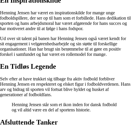
En Inspirationskilde
Henning Jensen har været en inspirationskilde for mange unge
fodboldspillere, der ser op til ham som et forbillede. Hans dedikation til
sporten og hans arbejdsmoral har været afgørende for hans succes og
har motiveret andre til at følge i hans fodspor.
Ud over sit talent på banen har Henning Jensen også været kendt for
sit engagement i velgørenhedsarbejde og sin støtte til forskellige
organisationer. Han har brugt sin berømmelse til at gøre en positiv
forskel i samfundet og har været en rollemodel for mange.
En Tidløs Legende
Selv efter at have trukket sig tilbage fra aktiv fodbold forbliver
Henning Jensen en respekteret og elsket figur i fodboldverdenen. Hans
arv og bidrag til sporten vil fortsat blive hyldet og husket af
generationer af fodboldfans.
Henning Jensen står som et ikon inden for dansk fodbold
og vil altid være en del af sportens historie.
Afsluttende Tanker