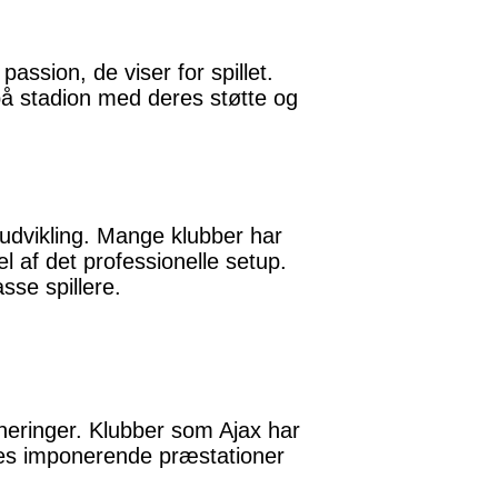
 passion, de viser for spillet.
på stadion med deres støtte og
udvikling. Mange klubber har
el af det professionelle setup.
sse spillere.
rneringer. Klubber som Ajax har
res imponerende præstationer