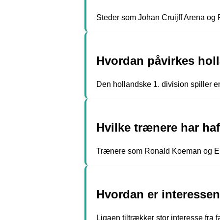
Steder som Johan Cruijff Arena og 
Hvordan påvirkes holl
Den hollandske 1. division spiller en
Hvilke trænere har haf
Trænere som Ronald Koeman og Erik t
Hvordan er interessen 
Ligaen tiltrækker stor interesse fra