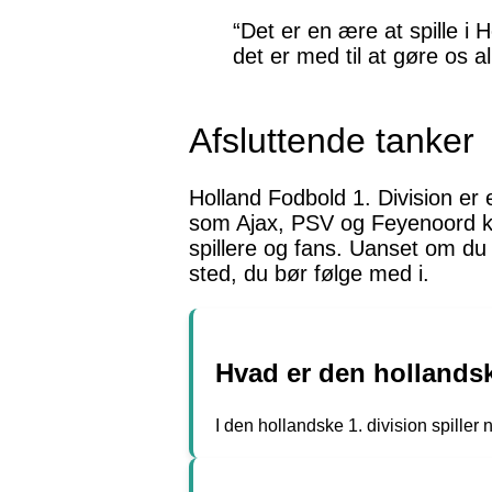
“Det er en ære at spille i 
det er med til at gøre os al
Afsluttende tanker
Holland Fodbold 1. Division er 
som Ajax, PSV og Feyenoord kæm
spillere og fans. Uanset om du 
sted, du bør følge med i.
Hvad er den hollands
I den hollandske 1. division spille