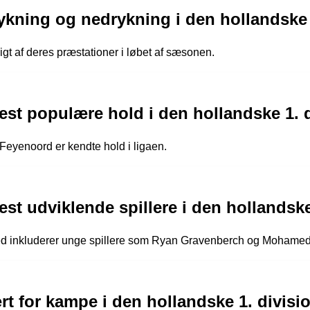
kning og nedrykning i den hollandske 
gt af deres præstationer i løbet af sæsonen.
est populære hold i den hollandske 1. 
eyenoord er kendte hold i ligaen.
st udviklende spillere i den hollandske
med inkluderer unge spillere som Ryan Gravenberch og Mohamed 
rt for kampe i den hollandske 1. divisi