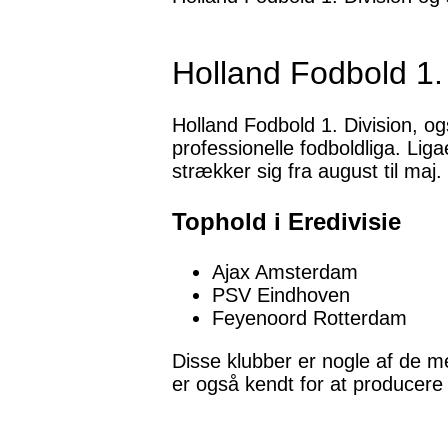
Holland Fodbold 1. 
Holland Fodbold 1. Division, og
professionelle fodboldliga. L
strækker sig fra august til maj. 
Tophold i Eredivisie
Ajax Amsterdam
PSV Eindhoven
Feyenoord Rotterdam
Disse klubber er nogle af de me
er også kendt for at producere t