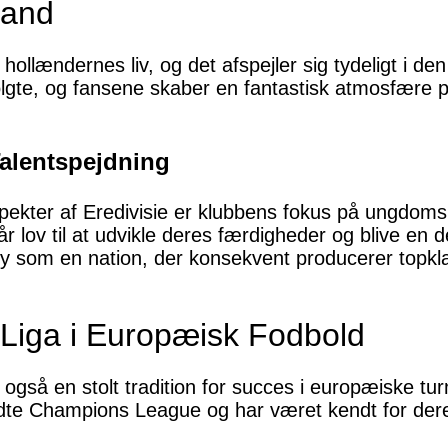
land
i hollændernes liv, og det afspejler sig tydeligt i den
olgte, og fansene skaber en fantastisk atmosfære 
alentspejdning
ekter af Eredivisie er klubbens fokus på ungdoms
r lov til at udvikle deres færdigheder og blive en d
 ry som en nation, der konsekvent producerer topkla
Liga i Europæisk Fodbold
 også en stolt tradition for succes i europæiske tu
fyldte Champions League og har været kendt for de