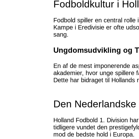
Fodboldkultur i Hol
Fodbold spiller en central rolle 
Kampe i Eredivisie er ofte uds
sang.
Ungdomsudvikling og T
En af de mest imponerende asp
akademier, hvor unge spillere få
Dette har bidraget til Hollands
Den Nederlandske 
Holland Fodbold 1. Division har
tidligere vundet den prestige
mod de bedste hold i Europa.