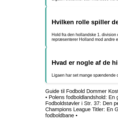
Hvilken rolle spiller 
Hold fra den hollandske 1. divisio
repræsenterer Holland mod andre 
Hvad er nogle af de hi
Ligaen har set mange spændende og
Guide til Fodbold Dommer Ko
•
Polens fodboldlandshold: En g
Fodboldstøvler i Str. 37: Den p
Champions League Titler: En Gu
fodboldbane
•