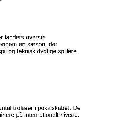
er landets øverste
 gennem en sæson, der
pil og teknisk dygtige spillere.
 antal trofæer i pokalskabet. De
minere på internationalt niveau.