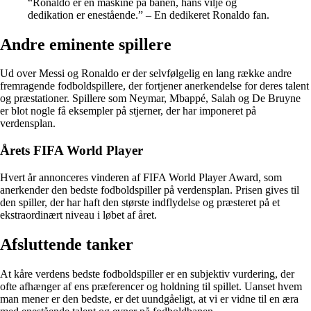
“Ronaldo er en maskine på banen, hans vilje og
dedikation er enestående.” – En dedikeret Ronaldo fan.
Andre eminente spillere
Ud over Messi og Ronaldo er der selvfølgelig en lang række andre
fremragende fodboldspillere, der fortjener anerkendelse for deres talent
og præstationer. Spillere som Neymar, Mbappé, Salah og De Bruyne
er blot nogle få eksempler på stjerner, der har imponeret på
verdensplan.
Årets FIFA World Player
Hvert år annonceres vinderen af FIFA World Player Award, som
anerkender den bedste fodboldspiller på verdensplan. Prisen gives til
den spiller, der har haft den største indflydelse og præsteret på et
ekstraordinært niveau i løbet af året.
Afsluttende tanker
At kåre verdens bedste fodboldspiller er en subjektiv vurdering, der
ofte afhænger af ens præferencer og holdning til spillet. Uanset hvem
man mener er den bedste, er det uundgåeligt, at vi er vidne til en æra