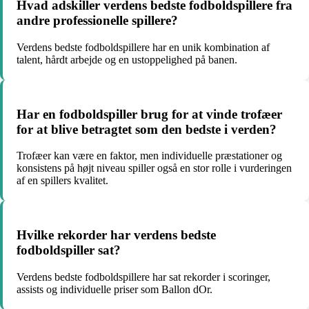
Hvad adskiller verdens bedste fodboldspillere fra
andre professionelle spillere?
Verdens bedste fodboldspillere har en unik kombination af
talent, hårdt arbejde og en ustoppelighed på banen.
Har en fodboldspiller brug for at vinde trofæer
for at blive betragtet som den bedste i verden?
Trofæer kan være en faktor, men individuelle præstationer og
konsistens på højt niveau spiller også en stor rolle i vurderingen
af en spillers kvalitet.
Hvilke rekorder har verdens bedste
fodboldspiller sat?
Verdens bedste fodboldspillere har sat rekorder i scoringer,
assists og individuelle priser som Ballon dOr.