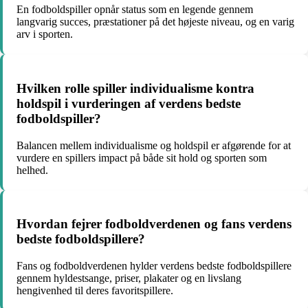
En fodboldspiller opnår status som en legende gennem
langvarig succes, præstationer på det højeste niveau, og en varig
arv i sporten.
Hvilken rolle spiller individualisme kontra
holdspil i vurderingen af verdens bedste
fodboldspiller?
Balancen mellem individualisme og holdspil er afgørende for at
vurdere en spillers impact på både sit hold og sporten som
helhed.
Hvordan fejrer fodboldverdenen og fans verdens
bedste fodboldspillere?
Fans og fodboldverdenen hylder verdens bedste fodboldspillere
gennem hyldestsange, priser, plakater og en livslang
hengivenhed til deres favoritspillere.