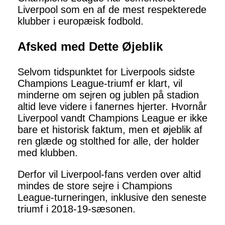
Liverpool som en af de mest respekterede
klubber i europæisk fodbold.
Afsked med Dette Øjeblik
Selvom tidspunktet for Liverpools sidste
Champions League-triumf er klart, vil
minderne om sejren og jublen på stadion
altid leve videre i fanernes hjerter. Hvornår
Liverpool vandt Champions League er ikke
bare et historisk faktum, men et øjeblik af
ren glæde og stolthed for alle, der holder
med klubben.
Derfor vil Liverpool-fans verden over altid
mindes de store sejre i Champions
League-turneringen, inklusive den seneste
triumf i 2018-19-sæsonen.