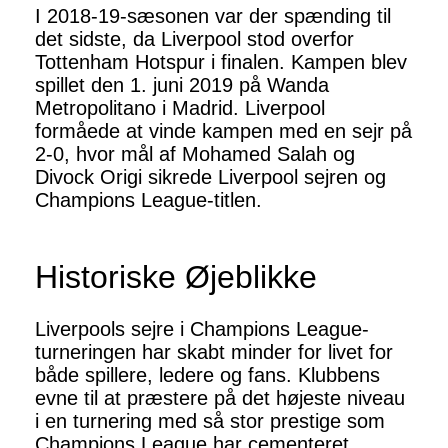
I 2018-19-sæsonen var der spænding til
det sidste, da Liverpool stod overfor
Tottenham Hotspur i finalen. Kampen blev
spillet den 1. juni 2019 på Wanda
Metropolitano i Madrid. Liverpool
formåede at vinde kampen med en sejr på
2-0, hvor mål af Mohamed Salah og
Divock Origi sikrede Liverpool sejren og
Champions League-titlen.
Historiske Øjeblikke
Liverpools sejre i Champions League-
turneringen har skabt minder for livet for
både spillere, ledere og fans. Klubbens
evne til at præstere på det højeste niveau
i en turnering med så stor prestige som
Champions League har cementeret