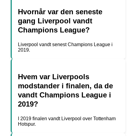
Hvornår var den seneste
gang Liverpool vandt
Champions League?
Liverpool vandt senest Champions League i
2019.
Hvem var Liverpools
modstander i finalen, da de
vandt Champions League i
2019?
I 2019 finalen vandt Liverpool over Tottenham
Hotspur.