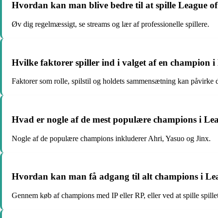
Hvordan kan man blive bedre til at spille League o
Øv dig regelmæssigt, se streams og lær af professionelle spillere.
Hvilke faktorer spiller ind i valget af en champion 
Faktorer som rolle, spilstil og holdets sammensætning kan påvirke 
Hvad er nogle af de mest populære champions i Le
Nogle af de populære champions inkluderer Ahri, Yasuo og Jinx.
Hvordan kan man få adgang til alt champions i Le
Gennem køb af champions med IP eller RP, eller ved at spille spill