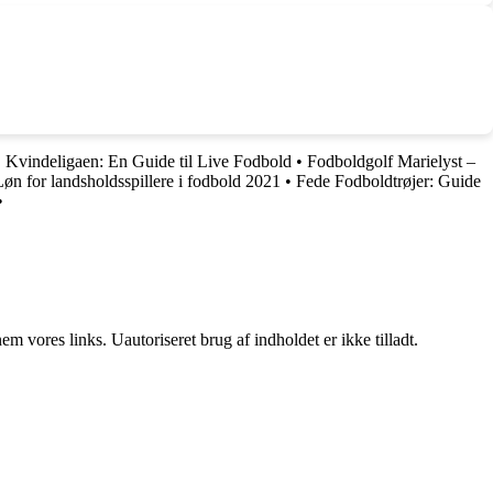
 Kvindeligaen: En Guide til Live Fodbold
•
Fodboldgolf Marielyst –
Løn for landsholdsspillere i fodbold 2021
•
Fede Fodboldtrøjer: Guide
•
 vores links. Uautoriseret brug af indholdet er ikke tilladt.