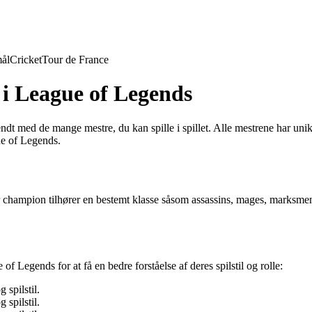
ål
Cricket
Tour de France
 i League of Legends
dt med de mange mestre, du kan spille i spillet. Alle mestrene har unikk
ue of Legends.
hampion tilhører en bestemt klasse såsom assassins, mages, marksmen, s
f Legends for at få en bedre forståelse af deres spilstil og rolle:
spilstil.
spilstil.