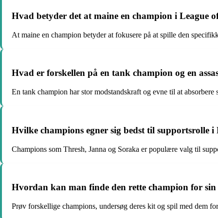
Hvad betyder det at maine en champion i League o
At maine en champion betyder at fokusere på at spille den specifi
Hvad er forskellen på en tank champion og en assa
En tank champion har stor modstandskraft og evne til at absorbere 
Hvilke champions egner sig bedst til supportsrolle 
Champions som Thresh, Janna og Soraka er populære valg til suppo
Hvordan kan man finde den rette champion for sin s
Prøv forskellige champions, undersøg deres kit og spil med dem for a