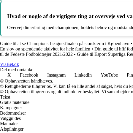
Hvad er nogle af de vigtigste ting at overveje ved 
Overvej din erfaring med championen, holdets behov og modstan
Guide til at se Champions League-finalen på storskærm i København
En sjov og spændende aktivitet for hele familien
•
Din guide til hfif f
til de Fedeste Fodboldtrøjer 2021/2022
•
Guide til Esport Superliga Res
ViaBet.dk
Del med omtanke
X
Facebook
Instagram
LinkedIn
YouTube
Pin
© Ophavsretten håndhæves.
© Rettighederne tilhører os. Vi kan få en lille andel af salget, hvis du
© Ophavsretten tilhører os og alt indhold er beskyttet. Vi samarbejder 
Tekst
Gratis materiale
Kampagner
Bedømmelser
Valgguides
Manualer
Afspilninger