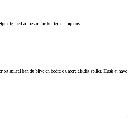
hjælpe dig med at mestre forskellige champions:
g spilstil kan du blive en bedre og mere alsidig spiller. Husk at have