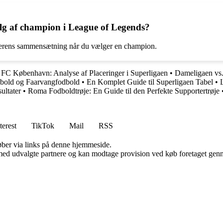
valg af champion i League of Legends?
derens sammensætning når du vælger en champion.
•
FC København: Analyse af Placeringer i Superligaen
•
Dameligaen vs.
odbold og Faarvangfodbold
•
En Komplet Guide til Superligaen Tabel
•
ultater
•
Roma Fodboldtrøje: En Guide til den Perfekte Supportertrøje
terest
TikTok
Mail
RSS
 køber via links på denne hjemmeside.
med udvalgte partnere og kan modtage provision ved køb foretaget gennem