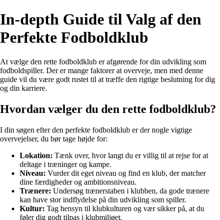
In-depth Guide til Valg af den
Perfekte Fodboldklub
At vælge den rette fodboldklub er afgørende for din udvikling som
fodboldspiller. Der er mange faktorer at overveje, men med denne
guide vil du være godt rustet til at træffe den rigtige beslutning for dig
og din karriere.
Hvordan vælger du den rette fodboldklub?
I din søgen efter den perfekte fodboldklub er der nogle vigtige
overvejelser, du bør tage højde for:
Lokation:
Tænk over, hvor langt du er villig til at rejse for at
deltage i træninger og kampe.
Niveau:
Vurder dit eget niveau og find en klub, der matcher
dine færdigheder og ambitionsniveau.
Trænere:
Undersøg trænerstaben i klubben, da gode trænere
kan have stor indflydelse på din udvikling som spiller.
Kultur:
Tag hensyn til klubkulturen og vær sikker på, at du
føler dig godt tilpas i klubmiljøet.