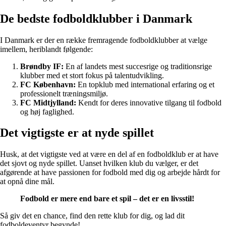
De bedste fodboldklubber i Danmark
I Danmark er der en række fremragende fodboldklubber at vælge
imellem, heriblandt følgende:
Brøndby IF:
En af landets mest succesrige og traditionsrige
klubber med et stort fokus på talentudvikling.
FC København:
En topklub med international erfaring og et
professionelt træningsmiljø.
FC Midtjylland:
Kendt for deres innovative tilgang til fodbold
og høj faglighed.
Det vigtigste er at nyde spillet
Husk, at det vigtigste ved at være en del af en fodboldklub er at have
det sjovt og nyde spillet. Uanset hvilken klub du vælger, er det
afgørende at have passionen for fodbold med dig og arbejde hårdt for
at opnå dine mål.
Fodbold er mere end bare et spil – det er en livsstil!
Så giv det en chance, find den rette klub for dig, og lad dit
fodboldeventyr begynde!