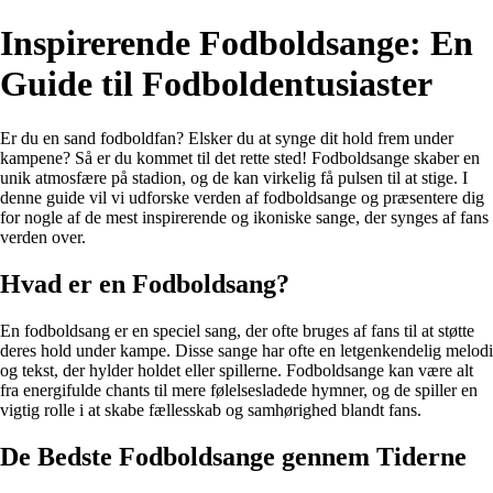
Inspirerende Fodboldsange: En
Guide til Fodboldentusiaster
Er du en sand fodboldfan? Elsker du at synge dit hold frem under
kampene? Så er du kommet til det rette sted! Fodboldsange skaber en
unik atmosfære på stadion, og de kan virkelig få pulsen til at stige. I
denne guide vil vi udforske verden af fodboldsange og præsentere dig
for nogle af de mest inspirerende og ikoniske sange, der synges af fans
verden over.
Hvad er en Fodboldsang?
En fodboldsang er en speciel sang, der ofte bruges af fans til at støtte
deres hold under kampe. Disse sange har ofte en letgenkendelig melodi
og tekst, der hylder holdet eller spillerne. Fodboldsange kan være alt
fra energifulde chants til mere følelsesladede hymner, og de spiller en
vigtig rolle i at skabe fællesskab og samhørighed blandt fans.
De Bedste Fodboldsange gennem Tiderne