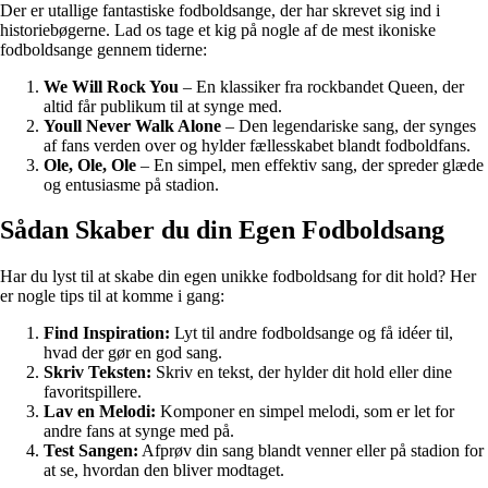
Der er utallige fantastiske fodboldsange, der har skrevet sig ind i
historiebøgerne. Lad os tage et kig på nogle af de mest ikoniske
fodboldsange gennem tiderne:
We Will Rock You
– En klassiker fra rockbandet Queen, der
altid får publikum til at synge med.
Youll Never Walk Alone
– Den legendariske sang, der synges
af fans verden over og hylder fællesskabet blandt fodboldfans.
Ole, Ole, Ole
– En simpel, men effektiv sang, der spreder glæde
og entusiasme på stadion.
Sådan Skaber du din Egen Fodboldsang
Har du lyst til at skabe din egen unikke fodboldsang for dit hold? Her
er nogle tips til at komme i gang:
Find Inspiration:
Lyt til andre fodboldsange og få idéer til,
hvad der gør en god sang.
Skriv Teksten:
Skriv en tekst, der hylder dit hold eller dine
favoritspillere.
Lav en Melodi:
Komponer en simpel melodi, som er let for
andre fans at synge med på.
Test Sangen:
Afprøv din sang blandt venner eller på stadion for
at se, hvordan den bliver modtaget.