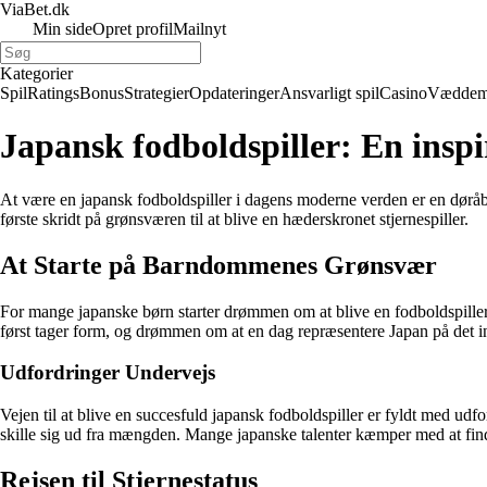
ViaBet.dk
Min side
Opret profil
Mailnyt
Kategorier
Spil
Ratings
Bonus
Strategier
Opdateringer
Ansvarligt spil
Casino
Væddem
Japansk fodboldspiller: En inspir
At være en japansk fodboldspiller i dagens moderne verden er en døråbn
første skridt på grønsværen til at blive en hæderskronet stjernespiller.
At Starte på Barndommenes Grønsvær
For mange japanske børn starter drømmen om at blive en fodboldspiller al
først tager form, og drømmen om at en dag repræsentere Japan på det in
Udfordringer Undervejs
Vejen til at blive en succesfuld japansk fodboldspiller er fyldt med udfo
skille sig ud fra mængden. Mange japanske talenter kæmper med at fin
Rejsen til Stjernestatus