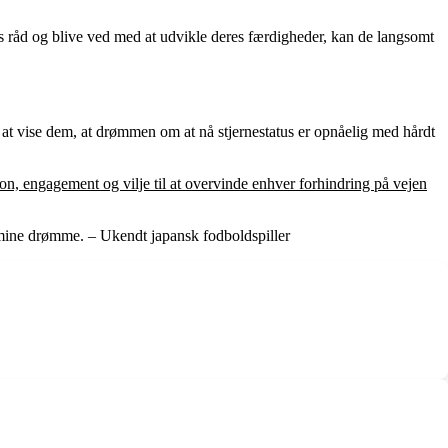
nes råd og blive ved med at udvikle deres færdigheder, kan de langsomt
d at vise dem, at drømmen om at nå stjernestatus er opnåelig med hårdt
sion, engagement og vilje til at overvinde enhver forhindring på vejen
å mine drømme. – Ukendt japansk fodboldspiller