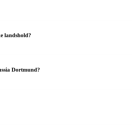
ke landshold?
russia Dortmund?