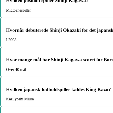
Hvilken position spiller Shinji Kagawa?
Midtbanespiller
Hvornår debuterede Shinji Okazaki for det japans
I 2008
Hvor mange mål har Shinji Kagawa scoret for Bo
Over 40 mål
Hvilken japansk fodboldspiller kaldes King Kazu?
Kazuyoshi Miura