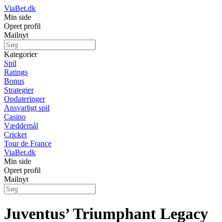
ViaBet.dk
Min side
Opret profil
Mailnyt
Kategorier
Spil
Ratings
Bonus
Strategier
Opdateringer
Ansvarligt spil
Casino
Væddemål
Cricket
Tour de France
ViaBet.dk
Min side
Opret profil
Mailnyt
Juventus’ Triumphant Legacy