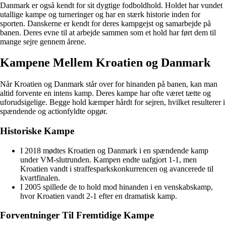
Danmark er også kendt for sit dygtige fodboldhold. Holdet har vundet
utallige kampe og turneringer og har en stærk historie inden for
sporten. Danskerne er kendt for deres kampgejst og samarbejde på
banen. Deres evne til at arbejde sammen som et hold har ført dem til
mange sejre gennem årene.
Kampene Mellem Kroatien og Danmark
Når Kroatien og Danmark står over for hinanden på banen, kan man
altid forvente en intens kamp. Deres kampe har ofte været tætte og
uforudsigelige. Begge hold kæmper hårdt for sejren, hvilket resulterer i
spændende og actionfyldte opgør.
Historiske Kampe
I 2018 mødtes Kroatien og Danmark i en spændende kamp
under VM-slutrunden. Kampen endte uafgjort 1-1, men
Kroatien vandt i straffesparkskonkurrencen og avancerede til
kvartfinalen.
I 2005 spillede de to hold mod hinanden i en venskabskamp,
hvor Kroatien vandt 2-1 efter en dramatisk kamp.
Forventninger Til Fremtidige Kampe