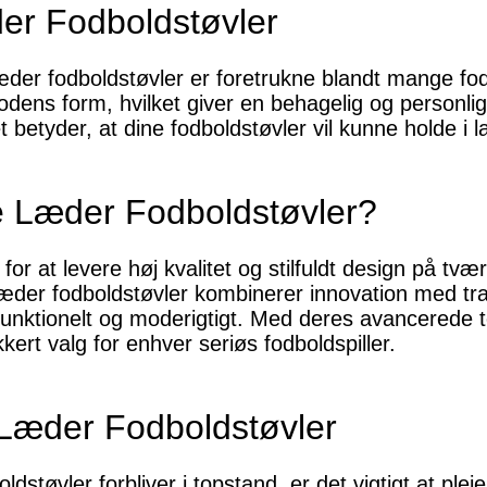
er Fodboldstøvler
læder fodboldstøvler er foretrukne blandt mange fo
ig fodens form, hvilket giver en behagelig og person
t betyder, at dine fodboldstøvler vil kunne holde i l
e Læder Fodboldstøvler?
or at levere høj kvalitet og stilfuldt design på tvæ
læder fodboldstøvler kombinerer innovation med tra
funktionelt og moderigtigt. Med deres avancerede t
kert valg for enhver seriøs fodboldspiller.
 Læder Fodboldstøvler
oldstøvler forbliver i topstand, er det vigtigt at p