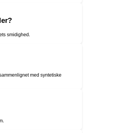
der?
lets smidighed.
d sammenlignet med syntetiske
m.