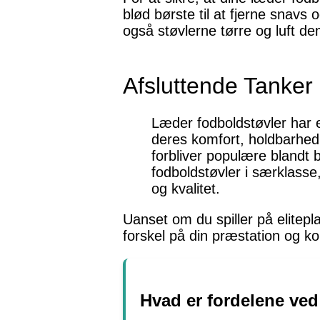
blød børste til at fjerne snavs
også støvlerne tørre og luft d
Afsluttende Tanker
Læder fodboldstøvler har e
deres komfort, holdbarhed 
forbliver populære blandt 
fodboldstøvler i særklasse,
og kvalitet.
Uanset om du spiller på elitepl
forskel på din præstation og ko
Hvad er fordelene ved