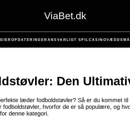
ViaBet.dk
GIER
OPDATERINGER
ANSVARLIGT SPIL
CASINO
VÆDDEMÅ
dstøvler: Den Ultimati
rfekte læder fodboldstøvler? Så er du kommet til de
r fodboldstøvler, hvorfor de er så populære, og hv
for denne kategori.