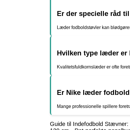
Er der specielle råd t
Læder fodboldstøvler kan blødgøres
Hvilken type læder er 
Kvalitetsfuldkornslæder er ofte fore
Er Nike læder fodbolds
Mange professionelle spillere foret
Guide til Indefodbold Stævner: