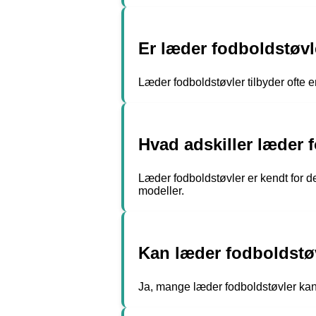
Er læder fodboldstøvl
Læder fodboldstøvler tilbyder ofte 
Hvad adskiller læder 
Læder fodboldstøvler er kendt for 
modeller.
Kan læder fodboldstøv
Ja, mange læder fodboldstøvler kan 