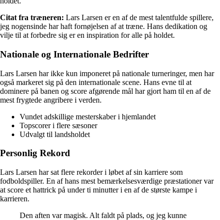
holdet.
Citat fra træneren:
Lars Larsen er en af de mest talentfulde spillere,
jeg nogensinde har haft fornøjelsen af at træne. Hans dedikation og
vilje til at forbedre sig er en inspiration for alle på holdet.
Nationale og Internationale Bedrifter
Lars Larsen har ikke kun imponeret på nationale turneringer, men har
også markeret sig på den internationale scene. Hans evne til at
dominere på banen og score afgørende mål har gjort ham til en af de
mest frygtede angribere i verden.
Vundet adskillige mesterskaber i hjemlandet
Topscorer i flere sæsoner
Udvalgt til landsholdet
Personlig Rekord
Lars Larsen har sat flere rekorder i løbet af sin karriere som
fodboldspiller. En af hans mest bemærkelsesværdige præstationer var
at score et hattrick på under ti minutter i en af de største kampe i
karrieren.
Den aften var magisk. Alt faldt på plads, og jeg kunne