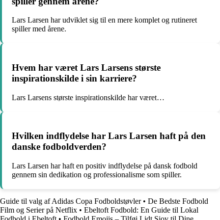
spiller gennem årene?
Lars Larsen har udviklet sig til en mere komplet og rutineret
spiller med årene.
Hvem har været Lars Larsens største
inspirationskilde i sin karriere?
Lars Larsens største inspirationskilde har været…
Hvilken indflydelse har Lars Larsen haft på den
danske fodboldverden?
Lars Larsen har haft en positiv indflydelse på dansk fodbold
gennem sin dedikation og professionalisme som spiller.
Guide til valg af Adidas Copa Fodboldstøvler
•
De Bedste Fodbold
Film og Serier på Netflix
•
Ebeltoft Fodbold: En Guide til Lokal
Fodbold i Ebeltoft
•
Fodbold Emojis – Tilføj Lidt Sjov til Dine