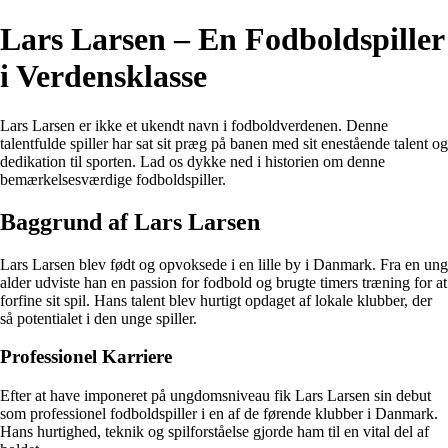
Lars Larsen – En Fodboldspiller
i Verdensklasse
Lars Larsen er ikke et ukendt navn i fodboldverdenen. Denne
talentfulde spiller har sat sit præg på banen med sit enestående talent og
dedikation til sporten. Lad os dykke ned i historien om denne
bemærkelsesværdige fodboldspiller.
Baggrund af Lars Larsen
Lars Larsen blev født og opvoksede i en lille by i Danmark. Fra en ung
alder udviste han en passion for fodbold og brugte timers træning for at
forfine sit spil. Hans talent blev hurtigt opdaget af lokale klubber, der
så potentialet i den unge spiller.
Professionel Karriere
Efter at have imponeret på ungdomsniveau fik Lars Larsen sin debut
som professionel fodboldspiller i en af de førende klubber i Danmark.
Hans hurtighed, teknik og spilforståelse gjorde ham til en vital del af