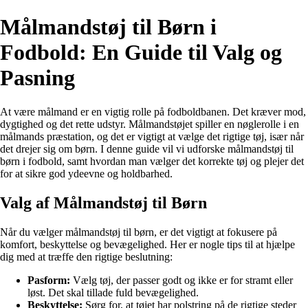
Målmandstøj til Børn i
Fodbold: En Guide til Valg og
Pasning
At være målmand er en vigtig rolle på fodboldbanen. Det kræver mod,
dygtighed og det rette udstyr. Målmandstøjet spiller en nøglerolle i en
målmands præstation, og det er vigtigt at vælge det rigtige tøj, især når
det drejer sig om børn. I denne guide vil vi udforske målmandstøj til
børn i fodbold, samt hvordan man vælger det korrekte tøj og plejer det
for at sikre god ydeevne og holdbarhed.
Valg af Målmandstøj til Børn
Når du vælger målmandstøj til børn, er det vigtigt at fokusere på
komfort, beskyttelse og bevægelighed. Her er nogle tips til at hjælpe
dig med at træffe den rigtige beslutning:
Pasform:
Vælg tøj, der passer godt og ikke er for stramt eller
løst. Det skal tillade fuld bevægelighed.
Beskyttelse:
Sørg for, at tøjet har polstring på de rigtige steder