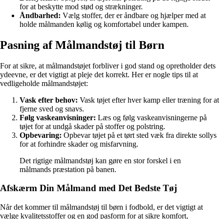
for at beskytte mod stød og strækninger.
Åndbarhed:
Vælg stoffer, der er åndbare og hjælper med at
holde målmanden kølig og komfortabel under kampen.
Pasning af Målmandstøj til Børn
For at sikre, at målmandstøjet forbliver i god stand og opretholder dets
ydeevne, er det vigtigt at pleje det korrekt. Her er nogle tips til at
vedligeholde målmandstøjet:
Vask efter behov:
Vask tøjet efter hver kamp eller træning for at
fjerne sved og snavs.
Følg vaskeanvisninger:
Læs og følg vaskeanvisningerne på
tøjet for at undgå skader på stoffer og polstring.
Opbevaring:
Opbevar tøjet på et tørt sted væk fra direkte sollys
for at forhindre skader og misfarvning.
Det rigtige målmandstøj kan gøre en stor forskel i en
målmands præstation på banen.
Afskærm Din Målmand med Det Bedste Tøj
Når det kommer til målmandstøj til børn i fodbold, er det vigtigt at
vælge kvalitetsstoffer og en god pasform for at sikre komfort,